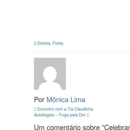
Estreia
,
Festa
.
Por
Mônica Lima
Navegação
Encontro com a Tia Claudinha
Autoflagelo – Fuga pela Dor
da
Um comentário sobre “
Celebra
Postagem