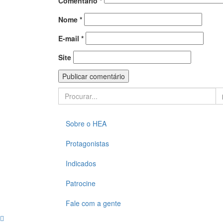
Comentário
*
Nome
*
E-mail
*
Site
Search
for:
Sobre o HEA
Protagonistas
Indicados
Patrocine
Fale com a gente