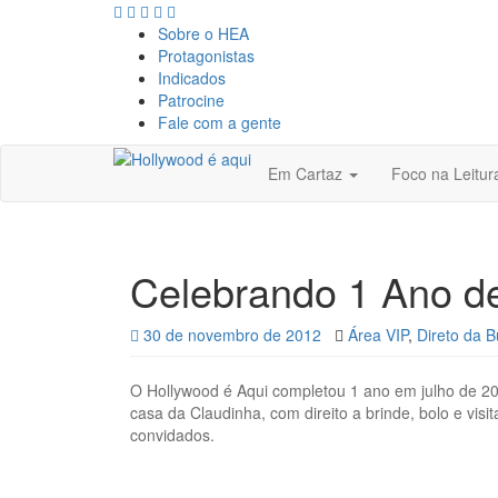
Sobre o HEA
Protagonistas
Indicados
Patrocine
Fale com a gente
Em Cartaz
Foco na Leitu
Celebrando 1 Ano 
30 de novembro de 2012
Área VIP
,
Direto da B
O Hollywood é Aqui completou 1 ano em julho de 2
casa da Claudinha, com direito a brinde, bolo e vis
convidados.