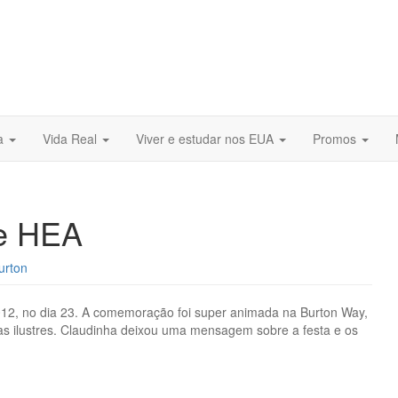
ra
Vida Real
Viver e estudar nos EUA
Promos
de HEA
urton
012, no dia 23. A comemoração foi super animada na Burton Way,
itas ilustres. Claudinha deixou uma mensagem sobre a festa e os