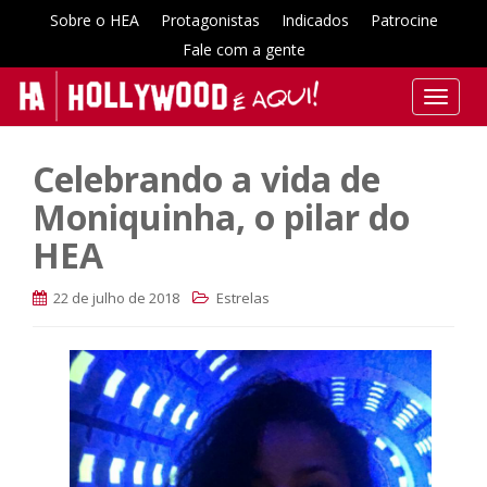
Sobre o HEA
Protagonistas
Indicados
Patrocine
Fale com a gente
T
o
g
Celebrando a vida de
g
l
Moniquinha, o pilar do
e
HEA
n
a
22 de julho de 2018
Estrelas
v
i
g
a
t
i
o
n