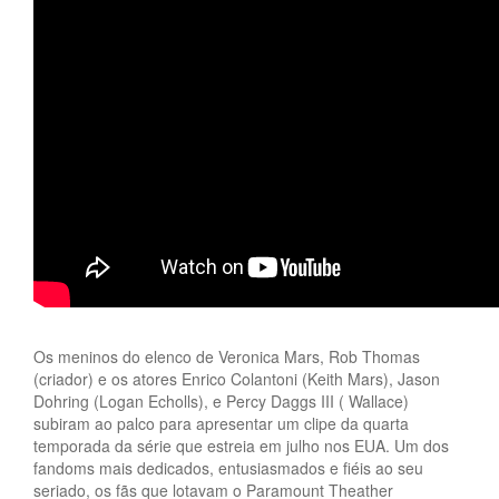
Os meninos do elenco de Veronica Mars, Rob Thomas
(criador) e os atores Enrico Colantoni (Keith Mars), Jason
Dohring (Logan Echolls), e Percy Daggs III ( Wallace)
subiram ao palco para apresentar um clipe da quarta
temporada da série que estreia em julho nos EUA. Um dos
fandoms mais dedicados, entusiasmados e fiéis ao seu
seriado, os fãs que lotavam o Paramount Theather