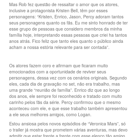
Mas Rob fez questão de ressaltar o amor que os atores,
inclusive a protagonista Kristen Bell, têm por esses
personagens: “Kristen, Enrico, Jason, Percy adoram tantos
seus personagens quanto os fãs. Eu me sinto honrado de ter
esse grupo de pessoas que considero membros da minha
família hoje, interpretando essas pessoas que criei ha tantos
anos atrás. Fico feliz que tanto eles quanto o público ainda
acham a nossa estória relevante para ser contada”.
Os atores fazem coro e afirmam que ficaram muito
emocionados com a oportunidade de reviver seus
personagens, dessa vez com os cenários originais. Segundo
eles, cada dia de gravação no set, não era trabalho, mas
uma grande “reunião de família”. Enrico diz que ao longo
dos anos, ele sempre foi reconhecido e tratado com muito
carinho pelos fãs da série. Percy confirmou que o mesmo
aconteceu com ele, e que esse trabalho também apresentou
a ele seus melhores amigos, como Logan.
Estou ansiosa pelos novos episódios de “Veronica Mars”, só
o trailer já mostra que prometem várias aventuras, mas devo
admitir que estar frente a frente com esse elenco tão amigo