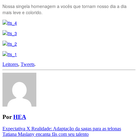
Nossa singela homenagem a vocês que tornam nosso dia a dia
mais leve e colorido.
Leitores
,
Tweets
.
Por
HEA
Navegação
Expectativa X Realidade: Adaptação da sagas para as telonas
Tatiana Maslany encanta fãs com seu talento