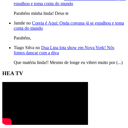
espalhou e toma conta do mundo
Parabéns minha linda! Deus te
Jamile no
Coreia é Aqui: Onda coreana já se espalhou e toma
conta do mundo
Parabéns,
Tiago Silva no
Dua Lipa lota show em Nova York! Nós
fomos dançar com a diva
Que matéria linda!! Mesmo de longe eu vibrei muito por (...)
HEA TV