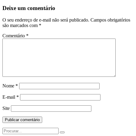
da
Postagem
Deixe um comentário
O seu endereço de e-mail não será publicado.
Campos obrigatórios
são marcados com
*
Comentário
*
Nome
*
E-mail
*
Site
Search
for: