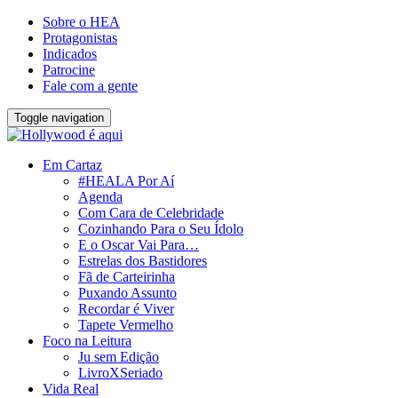
Sobre o HEA
Protagonistas
Indicados
Patrocine
Fale com a gente
Toggle navigation
Em Cartaz
#HEALA Por Aí
Agenda
Com Cara de Celebridade
Cozinhando Para o Seu Ídolo
E o Oscar Vai Para…
Estrelas dos Bastidores
Fã de Carteirinha
Puxando Assunto
Recordar é Viver
Tapete Vermelho
Foco na Leitura
Ju sem Edição
LivroXSeriado
Vida Real