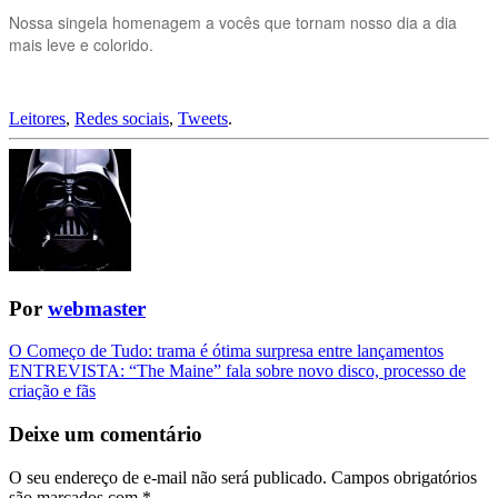
Nossa singela homenagem a vocês que tornam nosso dia a dia
mais leve e colorido.
Leitores
,
Redes sociais
,
Tweets
.
Por
webmaster
Navegação
O Começo de Tudo: trama é ótima surpresa entre lançamentos
ENTREVISTA: “The Maine” fala sobre novo disco, processo de
da
criação e fãs
Postagem
Deixe um comentário
O seu endereço de e-mail não será publicado.
Campos obrigatórios
são marcados com
*