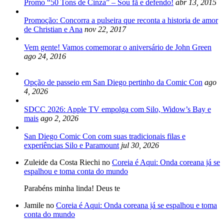
Promo “50 Tons de Cinza” – Sou fã e defendo!
abr 13, 2015
Promoção: Concorra a pulseira que reconta a historia de amor
de Christian e Ana
nov 22, 2017
Vem gente! Vamos comemorar o aniversário de John Green
ago 24, 2016
Opção de passeio em San Diego pertinho da Comic Con
ago
4, 2026
SDCC 2026: Apple TV empolga com Silo, Widow’s Bay e
mais
ago 2, 2026
San Diego Comic Con com suas tradicionais filas e
experiências Silo e Paramount
jul 30, 2026
Zuleide da Costa Riechi no
Coreia é Aqui: Onda coreana já se
espalhou e toma conta do mundo
Parabéns minha linda! Deus te
Jamile no
Coreia é Aqui: Onda coreana já se espalhou e toma
conta do mundo