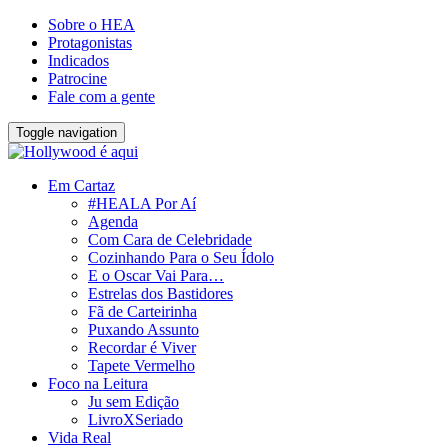
Sobre o HEA
Protagonistas
Indicados
Patrocine
Fale com a gente
Toggle navigation
Em Cartaz
#HEALA Por Aí
Agenda
Com Cara de Celebridade
Cozinhando Para o Seu Ídolo
E o Oscar Vai Para…
Estrelas dos Bastidores
Fã de Carteirinha
Puxando Assunto
Recordar é Viver
Tapete Vermelho
Foco na Leitura
Ju sem Edição
LivroXSeriado
Vida Real