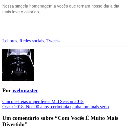
Nossa singela homenagem a vocês que tornam nosso dia a dia
mais leve e colorido.
Leitores
,
Redes sociais
,
Tweets
.
Por
webmaster
Navegação
Cinco estreias imperdíveis Mid Season 2018
Oscar 2018: Nos 90 anos, cerimônia ganha tom mais sério
da
Postagem
Um comentário sobre “
Com Vocês É Muito Mais
Divertido
”