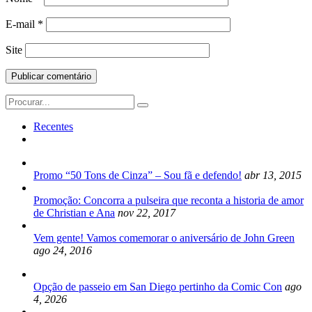
E-mail
*
Site
Search
for:
Recentes
Promo “50 Tons de Cinza” – Sou fã e defendo!
abr 13, 2015
Promoção: Concorra a pulseira que reconta a historia de amor
de Christian e Ana
nov 22, 2017
Vem gente! Vamos comemorar o aniversário de John Green
ago 24, 2016
Opção de passeio em San Diego pertinho da Comic Con
ago
4, 2026