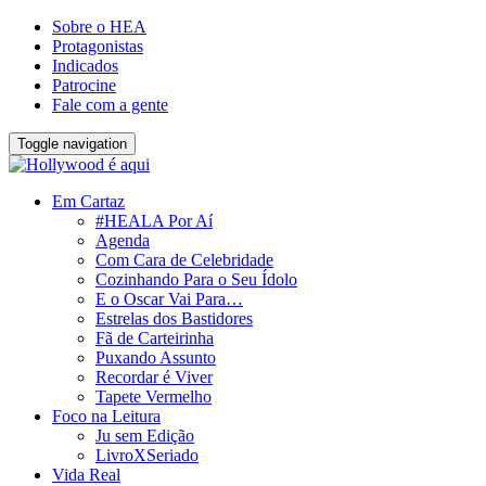
Sobre o HEA
Protagonistas
Indicados
Patrocine
Fale com a gente
Toggle navigation
Em Cartaz
#HEALA Por Aí
Agenda
Com Cara de Celebridade
Cozinhando Para o Seu Ídolo
E o Oscar Vai Para…
Estrelas dos Bastidores
Fã de Carteirinha
Puxando Assunto
Recordar é Viver
Tapete Vermelho
Foco na Leitura
Ju sem Edição
LivroXSeriado
Vida Real