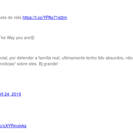
meta de vida
https://t.co/YPAo71si2m
The Way you are😍
l, por defender a família real, ultimamente tenho lido absurdos, não
ticias" sobre eles. Bj grande!
ril 24, 2019
.co/oXYRmxlvks