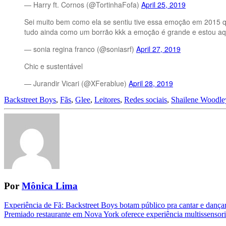
— Harry ft. Cornos (@TortinhaFofa)
April 25, 2019
Sei muito bem como ela se sentiu tive essa emoção em 2015 
tudo ainda como um borrão kkk a emoção é grande e estou aqui
— sonia regina franco (@soniasrf)
April 27, 2019
Chic e sustentável
— Jurandir Vicari (@XFerablue)
April 28, 2019
Backstreet Boys
,
Fãs
,
Glee
,
Leitores
,
Redes sociais
,
Shailene Woodle
Por
Mônica Lima
Navegação
Experiência de Fã: Backstreet Boys botam público pra cantar e danç
Premiado restaurante em Nova York oferece experiência multissensori
da