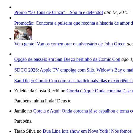
Promo “50 Tons de Cinza” – Sou fã e defendo!
abr 13, 2015
Promoção: Concorra a pulseira que reconta a historia de amor d
Vem gente! Vamos comemorar o aniversário de John Green
ago
Opção de passeio em San Diego pertinho da Comic Con
ago 4
SDCC 2026: Apple TV empolga com Silo, Widow’s Bay e mai
San Diego Comic Con com suas tradicionais filas e experiência
Zuleide da Costa Riechi no
Coreia é Aqui: Onda coreana já se
Parabéns minha linda! Deus te
Jamile no
Coreia é Aqui: Onda coreana já se espalhou e toma 
Parabéns,
Tiago Silva no
Dua Lipa lota show em Nova York! Nós fomos 