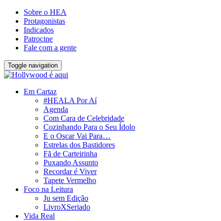
Sobre o HEA
Protagonistas
Indicados
Patrocine
Fale com a gente
Toggle navigation
Em Cartaz
#HEALA Por Aí
Agenda
Com Cara de Celebridade
Cozinhando Para o Seu Ídolo
E o Oscar Vai Para…
Estrelas dos Bastidores
Fã de Carteirinha
Puxando Assunto
Recordar é Viver
Tapete Vermelho
Foco na Leitura
Ju sem Edição
LivroXSeriado
Vida Real