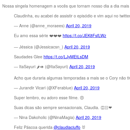
Nossa singela homenagem a vocês que tornam nosso dia a dia mais l
Claudinha, eu acabei de assistir o episódio e vim aqui no twitt
— Anne (@anne_moraees)
April 20, 2019
Eu amo essa série ❤️❤️❤️
https://t.co/JEK8FsfLWz
— Jéssica (@Jessicacsn_)
April 20, 2019
Saudades Glee
https://t.co/LJyMEtLsDM
— ItaSayuri 🌶🥑 (@ItaSayuri)
April 20, 2019
Acho que duraria algumas temporadas a mais se o Cory não tiv
— Jurandir Vicari (@XFerablue)
April 20, 2019
Super lembro, eu adoro esse filme. 😍
Suas dicas são sempre sensacionais, Claudia. 👏🏻❤
— Nina Dakoholic (@NinaMagia)
April 20, 2019
Feliz Páscoa querida
@claudiaciuffo
🐰