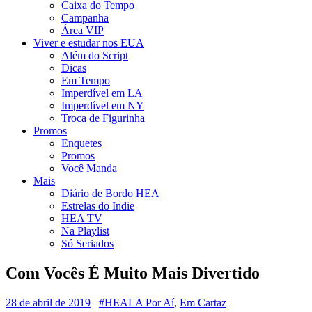
Caixa do Tempo
Campanha
Área VIP
Viver e estudar nos EUA
Além do Script
Dicas
Em Tempo
Imperdível em LA
Imperdível em NY
Troca de Figurinha
Promos
Enquetes
Promos
Você Manda
Mais
Diário de Bordo HEA
Estrelas do Indie
HEA TV
Na Playlist
Só Seriados
Com Vocês É Muito Mais Divertido
28 de abril de 2019
#HEALA Por Aí
,
Em Cartaz