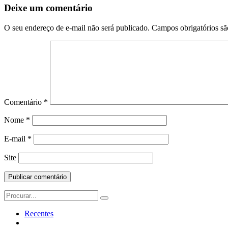
Postagem
Deixe um comentário
O seu endereço de e-mail não será publicado.
Campos obrigatórios s
Comentário
*
Nome
*
E-mail
*
Site
Search
for:
Recentes