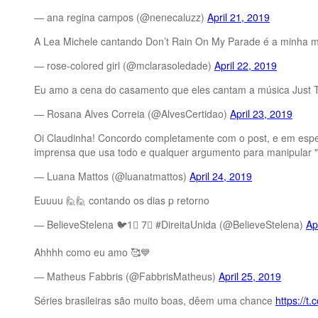
— ana regina campos (@nenecaluzz)
April 21, 2019
A Lea Michele cantando Don’t Rain On My Parade é a minha 
— rose-colored girl (@mclarasoledade)
April 22, 2019
Eu amo a cena do casamento que eles cantam a música Just 
— Rosana Alves Correia (@AlvesCertidao)
April 23, 2019
Oi Claudinha! Concordo completamente com o post, e em especia
imprensa que usa todo e qualquer argumento para manipular "no
— Luana Mattos (@luanatmattos)
April 24, 2019
Euuuu 🙋🙋 contando os dias p retorno
— BelieveStelena 🐦1⃣ 7⃣ ‏#DireitaUnida (@BelieveStelena)
Ap
Ahhhh como eu amo 🥰💙
— Matheus Fabbris (@FabbrisMatheus)
April 25, 2019
Séries brasileiras são muito boas, dêem uma chance
https://t