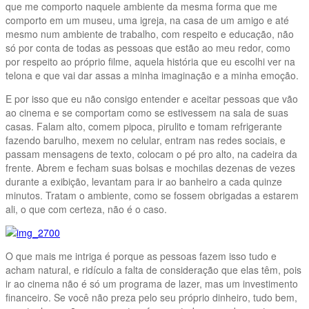
que me comporto naquele ambiente da mesma forma que me
comporto em um museu, uma igreja, na casa de um amigo e até
mesmo num ambiente de trabalho, com respeito e educação, não
só por conta de todas as pessoas que estão ao meu redor, como
por respeito ao próprio filme, aquela história que eu escolhi ver na
telona e que vai dar assas a minha imaginação e a minha emoção.
E por isso que eu não consigo entender e aceitar pessoas que vão
ao cinema e se comportam como se estivessem na sala de suas
casas. Falam alto, comem pipoca, pirulito e tomam refrigerante
fazendo barulho, mexem no celular, entram nas redes sociais, e
passam mensagens de texto, colocam o pé pro alto, na cadeira da
frente. Abrem e fecham suas bolsas e mochilas dezenas de vezes
durante a exibição, levantam para ir ao banheiro a cada quinze
minutos. Tratam o ambiente, como se fossem obrigadas a estarem
ali, o que com certeza, não é o caso.
O que mais me intriga é porque as pessoas fazem isso tudo e
acham natural, e ridículo a falta de consideração que elas têm, pois
ir ao cinema não é só um programa de lazer, mas um investimento
financeiro. Se você não preza pelo seu próprio dinheiro, tudo bem,