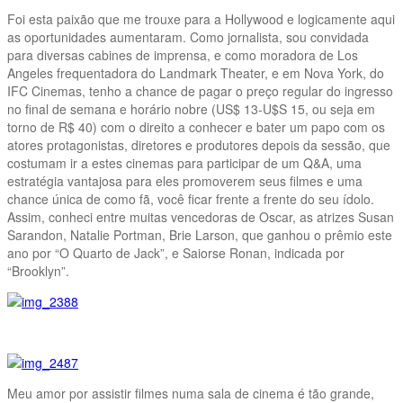
Foi esta paixão que me trouxe para a Hollywood e logicamente aqui
as oportunidades aumentaram. Como jornalista, sou convidada
para diversas cabines de imprensa, e como moradora de Los
Angeles frequentadora do Landmark Theater, e em Nova York, do
IFC Cinemas, tenho a chance de pagar o preço regular do ingresso
no final de semana e horário nobre (US$ 13-U$S 15, ou seja em
torno de R$ 40) com o direito a conhecer e bater um papo com os
atores protagonistas, diretores e produtores depois da sessão, que
costumam ir a estes cinemas para participar de um Q&A, uma
estratégia vantajosa para eles promoverem seus filmes e uma
chance única de como fã, você ficar frente a frente do seu ídolo.
Assim, conheci entre muitas vencedoras de Oscar, as atrizes Susan
Sarandon, Natalie Portman, Brie Larson, que ganhou o prêmio este
ano por “O Quarto de Jack”, e Saiorse Ronan, indicada por
“Brooklyn”.
Meu amor por assistir filmes numa sala de cinema é tão grande,