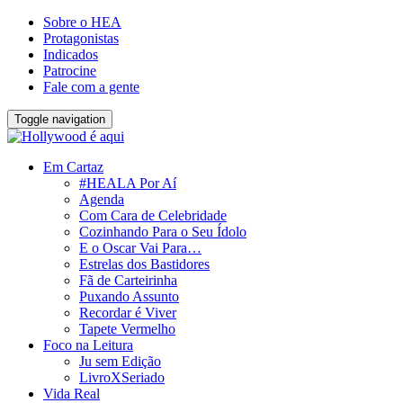
Sobre o HEA
Protagonistas
Indicados
Patrocine
Fale com a gente
Toggle navigation
Em Cartaz
#HEALA Por Aí
Agenda
Com Cara de Celebridade
Cozinhando Para o Seu Ídolo
E o Oscar Vai Para…
Estrelas dos Bastidores
Fã de Carteirinha
Puxando Assunto
Recordar é Viver
Tapete Vermelho
Foco na Leitura
Ju sem Edição
LivroXSeriado
Vida Real