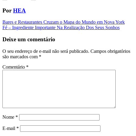
Por
HEA
Navegação
Bares e Restaurantes Cruzam o Mapa do Mundo em Nova York
Fé – Ingrediente Importante Na Realização Dos Seus Sonhos
da
Postagem
Deixe um comentário
O seu endereço de e-mail não será publicado.
Campos obrigatórios
são marcados com
*
Comentário
*
Nome
*
E-mail
*