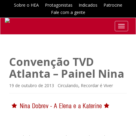
Sobre o HEA
Protagonistas
Indicados
Patrocine
Fale com a gente
Toggle
navigat
Convenção TVD
Atlanta – Painel Nina
19 de outubro de 2013
Circulando
,
Recordar é Viver