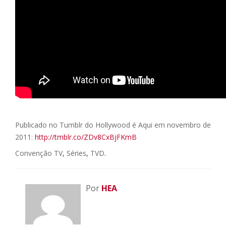
Publicado no Tumblr do Hollywood é Aqui em novembro de
2011:
http://tmblr.co/ZDv8CxBjFKmB
Convenção TV
,
Séries
,
TVD
.
Por
HEA