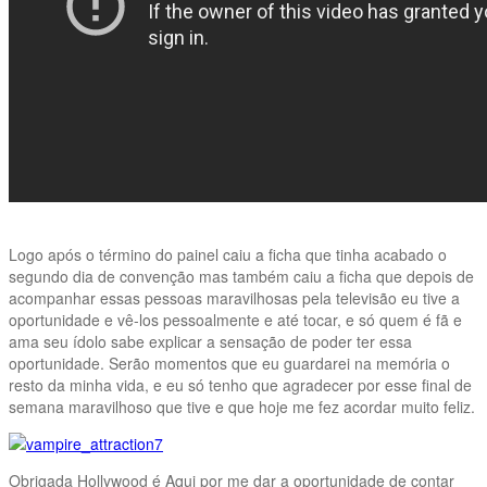
Logo após o término do painel caiu a ficha que tinha acabado o
segundo dia de convenção mas também caiu a ficha que depois de
acompanhar essas pessoas maravilhosas pela televisão eu tive a
oportunidade e vê-los pessoalmente e até tocar, e só quem é fã e
ama seu ídolo sabe explicar a sensação de poder ter essa
oportunidade. Serão momentos que eu guardarei na memória o
resto da minha vida, e eu só tenho que agradecer por esse final de
semana maravilhoso que tive e que hoje me fez acordar muito feliz.
Obrigada Hollywood é Aqui por me dar a oportunidade de contar