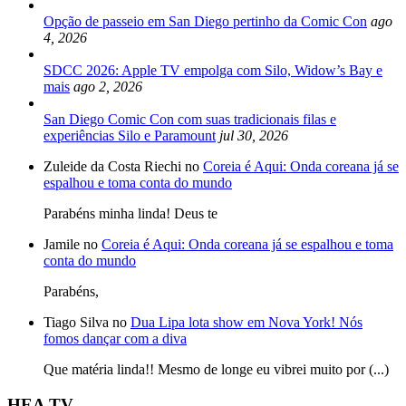
Opção de passeio em San Diego pertinho da Comic Con
ago
4, 2026
SDCC 2026: Apple TV empolga com Silo, Widow’s Bay e
mais
ago 2, 2026
San Diego Comic Con com suas tradicionais filas e
experiências Silo e Paramount
jul 30, 2026
Zuleide da Costa Riechi no
Coreia é Aqui: Onda coreana já se
espalhou e toma conta do mundo
Parabéns minha linda! Deus te
Jamile no
Coreia é Aqui: Onda coreana já se espalhou e toma
conta do mundo
Parabéns,
Tiago Silva no
Dua Lipa lota show em Nova York! Nós
fomos dançar com a diva
Que matéria linda!! Mesmo de longe eu vibrei muito por (...)
HEA TV