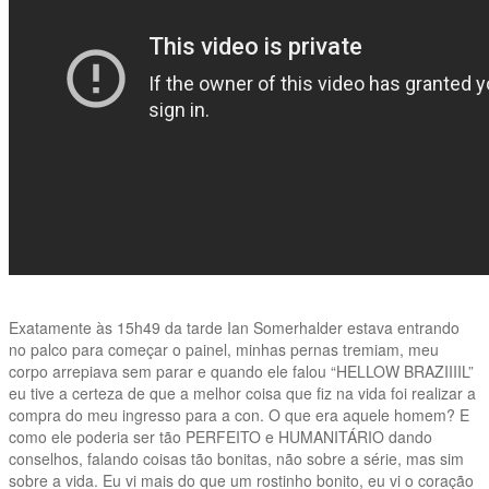
Exatamente às 15h49 da tarde Ian Somerhalder estava entrando
no palco para começar o painel, minhas pernas tremiam, meu
corpo arrepiava sem parar e quando ele falou “HELLOW BRAZIIIIL”
eu tive a certeza de que a melhor coisa que fiz na vida foi realizar a
compra do meu ingresso para a con. O que era aquele homem? E
como ele poderia ser tão PERFEITO e HUMANITÁRIO dando
conselhos, falando coisas tão bonitas, não sobre a série, mas sim
sobre a vida. Eu vi mais do que um rostinho bonito, eu vi o coração