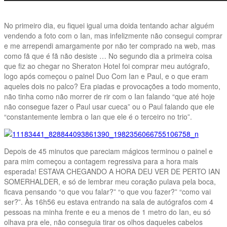
No primeiro dia, eu fiquei igual uma doida tentando achar alguém
vendendo a foto com o Ian, mas infelizmente não consegui comprar
e me arrependi amargamente por não ter comprado na web, mas
como fã que é fã não desiste … No segundo dia a primeira coisa
que fiz ao chegar no Sheraton Hotel foi comprar meu autógrafo,
logo após começou o painel Duo Com Ian e Paul, e o que eram
aqueles dois no palco? Era piadas e provocações a todo momento,
não tinha como não morrer de rir com o Ian falando “que até hoje
não consegue fazer o Paul usar cueca” ou o Paul falando que ele
“constantemente lembra o Ian que ele é o terceiro no trio”.
Depois de 45 minutos que pareciam mágicos terminou o painel e
para mim começou a contagem regressiva para a hora mais
esperada! ESTAVA CHEGANDO A HORA DEU VER DE PERTO IAN
SOMERHALDER, e só de lembrar meu coração pulava pela boca,
ficava pensando “o que vou falar?” “o que vou fazer?” “como vai
ser?”. Às 16h56 eu estava entrando na sala de autógrafos com 4
pessoas na minha frente e eu a menos de 1 metro do Ian, eu só
olhava pra ele, não conseguia tirar os olhos daqueles cabelos