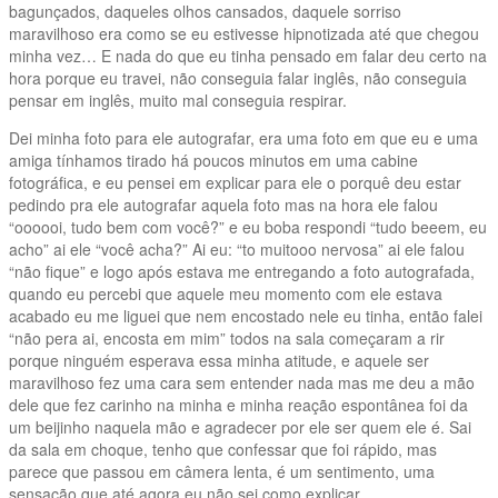
bagunçados, daqueles olhos cansados, daquele sorriso
maravilhoso era como se eu estivesse hipnotizada até que chegou
minha vez… E nada do que eu tinha pensado em falar deu certo na
hora porque eu travei, não conseguia falar inglês, não conseguia
pensar em inglês, muito mal conseguia respirar.
Dei minha foto para ele autografar, era uma foto em que eu e uma
amiga tínhamos tirado há poucos minutos em uma cabine
fotográfica, e eu pensei em explicar para ele o porquê deu estar
pedindo pra ele autografar aquela foto mas na hora ele falou
“oooooi, tudo bem com você?” e eu boba respondi “tudo beeem, eu
acho” ai ele “você acha?” Ai eu: “to muitooo nervosa” ai ele falou
“não fique” e logo após estava me entregando a foto autografada,
quando eu percebi que aquele meu momento com ele estava
acabado eu me liguei que nem encostado nele eu tinha, então falei
“não pera ai, encosta em mim” todos na sala começaram a rir
porque ninguém esperava essa minha atitude, e aquele ser
maravilhoso fez uma cara sem entender nada mas me deu a mão
dele que fez carinho na minha e minha reação espontânea foi da
um beijinho naquela mão e agradecer por ele ser quem ele é. Sai
da sala em choque, tenho que confessar que foi rápido, mas
parece que passou em câmera lenta, é um sentimento, uma
sensação que até agora eu não sei como explicar.