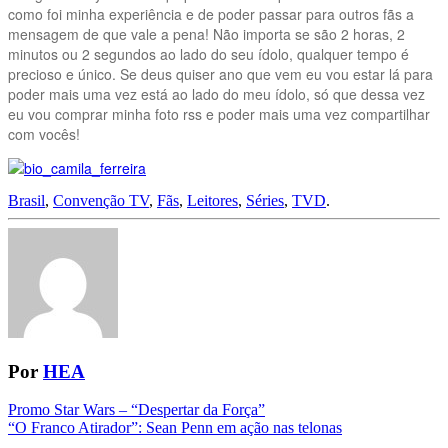
como foi minha experiência e de poder passar para outros fãs a
mensagem de que vale a pena! Não importa se são 2 horas, 2
minutos ou 2 segundos ao lado do seu ídolo, qualquer tempo é
precioso e único. Se deus quiser ano que vem eu vou estar lá para
poder mais uma vez está ao lado do meu ídolo, só que dessa vez
eu vou comprar minha foto rss e poder mais uma vez compartilhar
com vocês!
Brasil
,
Convenção TV
,
Fãs
,
Leitores
,
Séries
,
TVD
.
Por
HEA
Navegação
Promo Star Wars – “Despertar da Força”
“O Franco Atirador”: Sean Penn em ação nas telonas
da