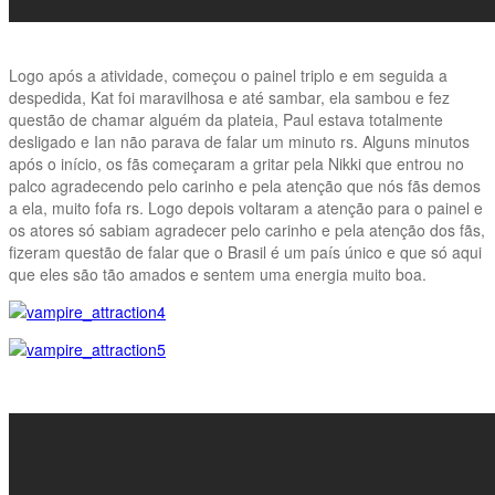
Logo após a atividade, começou o painel triplo e em seguida a
despedida, Kat foi maravilhosa e até sambar, ela sambou e fez
questão de chamar alguém da plateia, Paul estava totalmente
desligado e Ian não parava de falar um minuto rs. Alguns minutos
após o início, os fãs começaram a gritar pela Nikki que entrou no
palco agradecendo pelo carinho e pela atenção que nós fãs demos
a ela, muito fofa rs. Logo depois voltaram a atenção para o painel e
os atores só sabiam agradecer pelo carinho e pela atenção dos fãs,
fizeram questão de falar que o Brasil é um país único e que só aqui
que eles são tão amados e sentem uma energia muito boa.