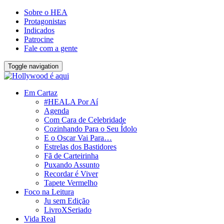
Sobre o HEA
Protagonistas
Indicados
Patrocine
Fale com a gente
Toggle navigation
Em Cartaz
#HEALA Por Aí
Agenda
Com Cara de Celebridade
Cozinhando Para o Seu Ídolo
E o Oscar Vai Para…
Estrelas dos Bastidores
Fã de Carteirinha
Puxando Assunto
Recordar é Viver
Tapete Vermelho
Foco na Leitura
Ju sem Edição
LivroXSeriado
Vida Real