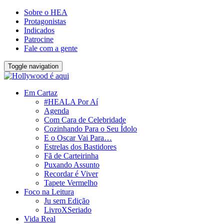
Sobre o HEA
Protagonistas
Indicados
Patrocine
Fale com a gente
Toggle navigation
Em Cartaz
#HEALA Por Aí
Agenda
Com Cara de Celebridade
Cozinhando Para o Seu Ídolo
E o Oscar Vai Para…
Estrelas dos Bastidores
Fã de Carteirinha
Puxando Assunto
Recordar é Viver
Tapete Vermelho
Foco na Leitura
Ju sem Edição
LivroXSeriado
Vida Real