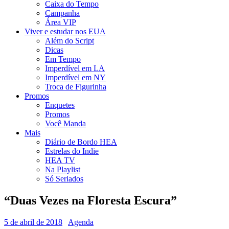
Caixa do Tempo
Campanha
Área VIP
Viver e estudar nos EUA
Além do Script
Dicas
Em Tempo
Imperdível em LA
Imperdível em NY
Troca de Figurinha
Promos
Enquetes
Promos
Você Manda
Mais
Diário de Bordo HEA
Estrelas do Indie
HEA TV
Na Playlist
Só Seriados
“Duas Vezes na Floresta Escura”
5 de abril de 2018
Agenda