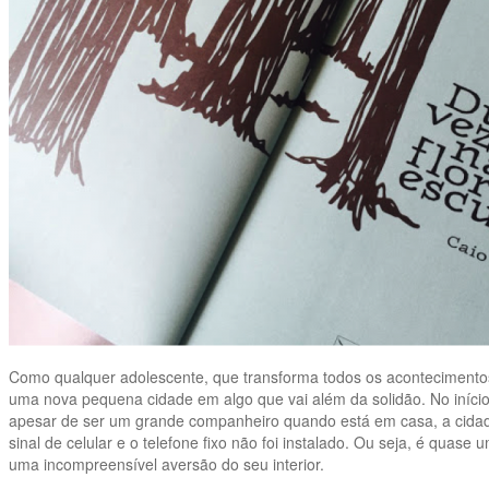
Como qualquer adolescente, que transforma todos os acontecimentos
uma nova pequena cidade em algo que vai além da solidão. No início,
apesar de ser um grande companheiro quando está em casa, a cidad
sinal de celular e o telefone fixo não foi instalado. Ou seja, é qua
uma incompreensível aversão do seu interior.