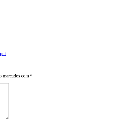
qui
ão marcados com
*