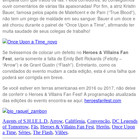
ouvir comentários de várias fãs apaixonadas! Por fim, a atriz Kristin
Bauer, famosa pelos papéis de Maleficent e de Pam (“True Blood”),
não tem um pingo de maldade em seu sangue: Bauer é um doce e
até chorou durante o painel de “Once Upon a Time”, afirmando ter
muita saudade de seus colegas de trabalho!
Se tivéssemos de colocar um defeito no
Heroes & Villains Fan
Fest
, seria somente a falta de Emily Bett Rickards (Felicity –
“Arrow”) e de Grant Gustin (“Flash”). Entretanto, como os
convidados do evento mudam a cada edição, esta é uma falha que
poderá ser corrigida em breve.
Se você estiver em terras americanas em 2016 ou 2017, não deixe
de conferir o Heroes & Villains Fan Fest! A programação atualizada
das edições do evento encontra-se aqui:
heroesfanfest.com
Agents of S.H.I.E.L.D
,
Arrow
,
Califórnia
,
Convenção
,
DC Legends
of Tomorrow
,
Fãs
,
Heroes & Villains Fan Fest
,
Heróis
,
Once Upon
a Time
,
Séries
,
The Flash
,
Vilões
.