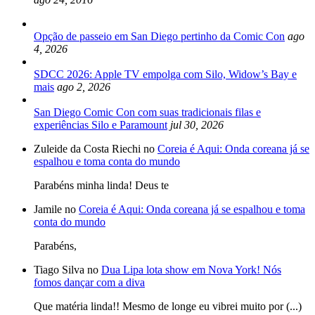
Opção de passeio em San Diego pertinho da Comic Con
ago
4, 2026
SDCC 2026: Apple TV empolga com Silo, Widow’s Bay e
mais
ago 2, 2026
San Diego Comic Con com suas tradicionais filas e
experiências Silo e Paramount
jul 30, 2026
Zuleide da Costa Riechi no
Coreia é Aqui: Onda coreana já se
espalhou e toma conta do mundo
Parabéns minha linda! Deus te
Jamile no
Coreia é Aqui: Onda coreana já se espalhou e toma
conta do mundo
Parabéns,
Tiago Silva no
Dua Lipa lota show em Nova York! Nós
fomos dançar com a diva
Que matéria linda!! Mesmo de longe eu vibrei muito por (...)