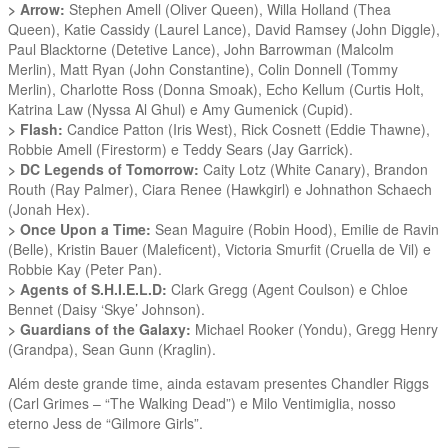
> Arrow:
Stephen Amell (Oliver Queen), Willa Holland (Thea
Queen), Katie Cassidy (Laurel Lance), David Ramsey (John Diggle),
Paul Blacktorne (Detetive Lance), John Barrowman (Malcolm
Merlin), Matt Ryan (John Constantine), Colin Donnell (Tommy
Merlin), Charlotte Ross (Donna Smoak), Echo Kellum (Curtis Holt,
Katrina Law (Nyssa Al Ghul) e Amy Gumenick (Cupid).
> Flash:
Candice Patton (Iris West), Rick Cosnett (Eddie Thawne),
Robbie Amell (Firestorm) e Teddy Sears (Jay Garrick).
> DC Legends of Tomorrow:
Caity Lotz (White Canary), Brandon
Routh (Ray Palmer), Ciara Renee (Hawkgirl) e Johnathon Schaech
(Jonah Hex).
> Once Upon a Time:
Sean Maguire (Robin Hood), Emilie de Ravin
(Belle), Kristin Bauer (Maleficent), Victoria Smurfit (Cruella de Vil) e
Robbie Kay (Peter Pan).
> Agents of S.H.I.E.L.D:
Clark Gregg (Agent Coulson) e Chloe
Bennet (Daisy ‘Skye’ Johnson).
> Guardians of the Galaxy:
Michael Rooker (Yondu), Gregg Henry
(Grandpa), Sean Gunn (Kraglin).
Além deste grande time, ainda estavam presentes Chandler Riggs
(Carl Grimes – “The Walking Dead”) e Milo Ventimiglia, nosso
eterno Jess de “Gilmore Girls”.