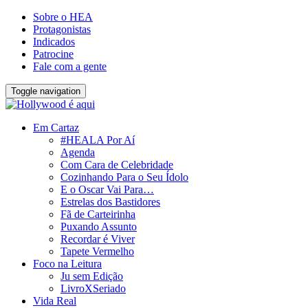
Sobre o HEA
Protagonistas
Indicados
Patrocine
Fale com a gente
Toggle navigation
Em Cartaz
#HEALA Por Aí
Agenda
Com Cara de Celebridade
Cozinhando Para o Seu Ídolo
E o Oscar Vai Para…
Estrelas dos Bastidores
Fã de Carteirinha
Puxando Assunto
Recordar é Viver
Tapete Vermelho
Foco na Leitura
Ju sem Edição
LivroXSeriado
Vida Real