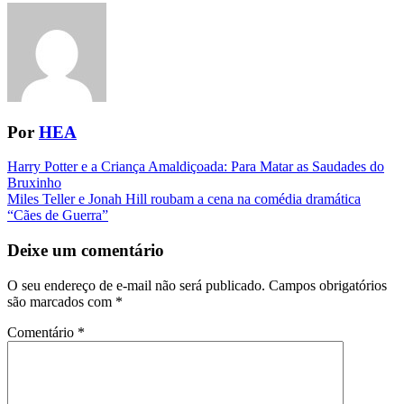
Por
HEA
Navegação
Harry Potter e a Criança Amaldiçoada: Para Matar as Saudades do
Bruxinho
da
Miles Teller e Jonah Hill roubam a cena na comédia dramática
Postagem
“Cães de Guerra”
Deixe um comentário
O seu endereço de e-mail não será publicado.
Campos obrigatórios
são marcados com
*
Comentário
*