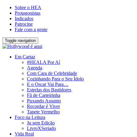
Sobre o HEA
Protagonistas
Indicados
Patrocine
Fale com a gente
Toggle navigation
Em Cartaz
#HEALA Por Aí
Agenda
Com Cara de Celebridade
Cozinhando Para o Seu Ídolo
E o Oscar Vai Para…
Estrelas dos Bastidores
Fã de Carteirinha
Puxando Assunto
Recordar é Viver
Tapete Vermelho
Foco na Leitura
Ju sem Edição
LivroXSeriado
Vida Real