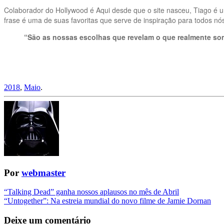
Colaborador do Hollywood é Aqui desde que o site nasceu, Tiago é 
frase é uma de suas favoritas que serve de inspiração para todos n
“São as nossas escolhas que revelam o que realmente so
2018
,
Maio
.
Por
webmaster
Navegação
“Talking Dead” ganha nossos aplausos no mês de Abril
“Untogether”: Na estreia mundial do novo filme de Jamie Dornan
da
Postagem
Deixe um comentário