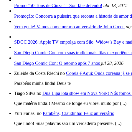
Promo “50 Tons de Cinza” – Sou fã e defendo!
abr 13, 2015
Promoção: Concorra a pulseira que reconta a historia de amor d
Vem gente! Vamos comemorar o aniversário de John Green
ago
SDCC 2026: Apple TV empolga com Silo, Widow’s Bay e mai
San Diego Comic Con com suas tradicionais filas e experiência
San Diego Comic Con: O retorno após 7 anos
jul 28, 2026
Zuleide da Costa Riechi no
Coreia é Aqui: Onda coreana já se
Parabéns minha linda! Deus te
Tiago Silva no
Dua Lipa lota show em Nova York! Nós fomos 
Que matéria linda!! Mesmo de longe eu vibrei muito por (...)
Yuri Farias. no
Parabéns, Claudinha! Feliz aniversário
Que lindo! Suas palavras são um verdadeiro presente. (...)