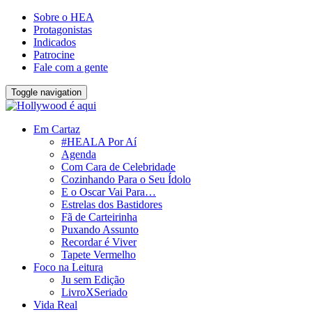
Sobre o HEA
Protagonistas
Indicados
Patrocine
Fale com a gente
Toggle navigation
Em Cartaz
#HEALA Por Aí
Agenda
Com Cara de Celebridade
Cozinhando Para o Seu Ídolo
E o Oscar Vai Para…
Estrelas dos Bastidores
Fã de Carteirinha
Puxando Assunto
Recordar é Viver
Tapete Vermelho
Foco na Leitura
Ju sem Edição
LivroXSeriado
Vida Real