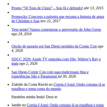
Promo “50 Tons de Cinza” – Sou fã e defendo!
abr 13, 2015
Promoção: Concorra a pulseira que reconta a historia de amor
de Christian e Ana
nov 22, 2017
Vem gente! Vamos comemorar o aniversário de John Green
ago 24, 2016
Opção de passeio em San Diego pertinho da Comic Con
ago
4, 2026
SDCC 2026: Apple TV empolga com Silo, Widow’s Bay e
mais
ago 2, 2026
San Diego Comic Con com suas tradicionais filas e
experiências Silo e Paramount
jul 30, 2026
Zuleide da Costa Riechi no
Coreia é Aqui: Onda coreana já se
espalhou e toma conta do mundo
Parabéns minha linda! Deus te
Jamile no
Coreia é Aqui: Onda coreana já se espalhou e toma