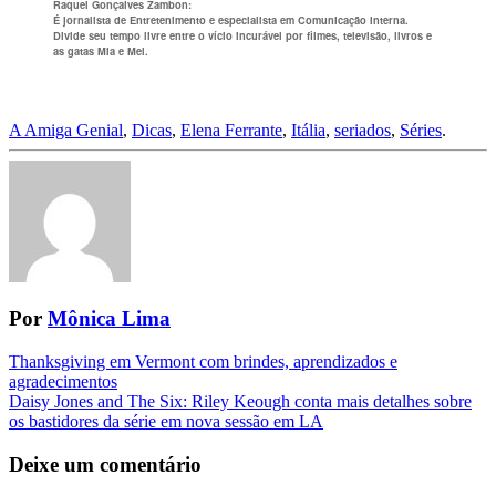
Raquel Gonçalves Zambon
:
É jornalista de Entretenimento e especialista em Comunicação Interna.
Divide seu tempo livre entre o vício incurável por filmes, televisão, livros e
as gatas Mia e Mel.
A Amiga Genial
,
Dicas
,
Elena Ferrante
,
Itália
,
seriados
,
Séries
.
Por
Mônica Lima
Navegação
Thanksgiving em Vermont com brindes, aprendizados e
agradecimentos
da
Daisy Jones and The Six: Riley Keough conta mais detalhes sobre
Postagem
os bastidores da série em nova sessão em LA
Deixe um comentário