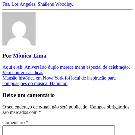
Fãs
,
Los Angeles
,
Shailene Woodley
.
Por
Mônica Lima
Navegação
Aqui e Ali: Aniversário duplo merece menu especial de celebração.
Vem conferir as dicas
da
Mansão histórica em Nova York foi local de inspiração para
Postagem
composições do musical Hamilton
Deixe um comentário
O seu endereço de e-mail não será publicado.
Campos obrigatórios
são marcados com
*
Comentário
*