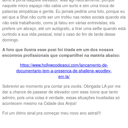
naquele micro espaço não cabia um surto e sim uma troca de
palavras simpáticas e gentis. Eu jamais pediria uma foto, porque eu
sei que a Shai não curte ser um troféu nas redes sociais quando ela
não está trabalhando, como já falou em várias entrevistas; ela
prefere um abraço, até um autógrafo, a tirar uma selfie quando está
curtindo a sua vida pessoal, total o caso do fim de tarde desse
domingo.
A foto que ilustra esse post foi tirada em um dos nossos
encontros profissionais que compartilhei na matéria abaixo:
https://www.hollywoodeaqui.com/lancamento-de-
documentario-tem-a-presenca-de-shailene-woodley-
em-la/
Sobrevivi ao momento pra contar pra vocês. Obrigada LA por me
dar a chance de passear de elevador com esse ícone que tanto
admiro, pois uma coisa é verdade, essas situações inusitadas só
acontecem mesmo na Cidade dos Anjos!
Foi um ótimo sinal pra começar meu novo ano astral!!!