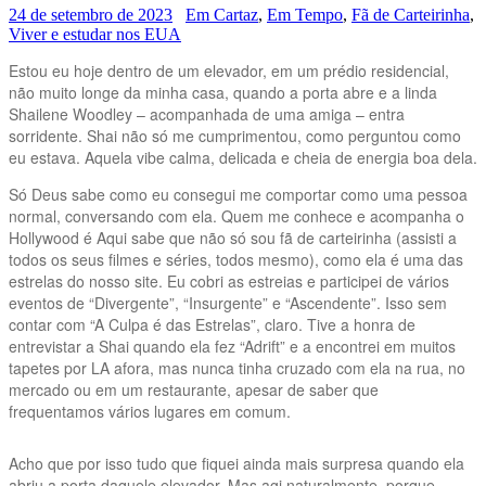
24 de setembro de 2023
Em Cartaz
,
Em Tempo
,
Fã de Carteirinha
,
Viver e estudar nos EUA
Estou eu hoje dentro de um elevador, em um prédio residencial,
não muito longe da minha casa, quando a porta abre e a linda
Shailene Woodley – acompanhada de uma amiga – entra
sorridente. Shai não só me cumprimentou, como perguntou como
eu estava. Aquela vibe calma, delicada e cheia de energia boa dela.
Só Deus sabe como eu consegui me comportar como uma pessoa
normal, conversando com ela. Quem me conhece e acompanha o
Hollywood é Aqui sabe que não só sou fã de carteirinha (assisti a
todos os seus filmes e séries, todos mesmo), como ela é uma das
estrelas do nosso site. Eu cobri as estreias e participei de vários
eventos de “Divergente”, “Insurgente” e “Ascendente”. Isso sem
contar com “A Culpa é das Estrelas”, claro. Tive a honra de
entrevistar a Shai quando ela fez “Adrift” e a encontrei em muitos
tapetes por LA afora, mas nunca tinha cruzado com ela na rua, no
mercado ou em um restaurante, apesar de saber que
frequentamos vários lugares em comum.
Acho que por isso tudo que fiquei ainda mais surpresa quando ela
abriu a porta daquele elevador. Mas agi naturalmente, porque