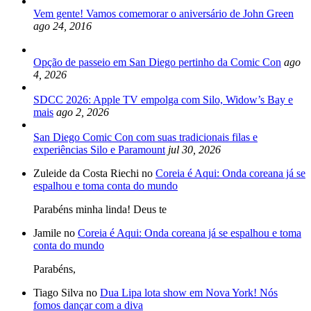
Vem gente! Vamos comemorar o aniversário de John Green
ago 24, 2016
Opção de passeio em San Diego pertinho da Comic Con
ago
4, 2026
SDCC 2026: Apple TV empolga com Silo, Widow’s Bay e
mais
ago 2, 2026
San Diego Comic Con com suas tradicionais filas e
experiências Silo e Paramount
jul 30, 2026
Zuleide da Costa Riechi no
Coreia é Aqui: Onda coreana já se
espalhou e toma conta do mundo
Parabéns minha linda! Deus te
Jamile no
Coreia é Aqui: Onda coreana já se espalhou e toma
conta do mundo
Parabéns,
Tiago Silva no
Dua Lipa lota show em Nova York! Nós
fomos dançar com a diva