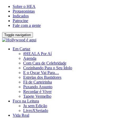
Sobre o HEA
Protagonistas
Indicados
Patrocine
Fale com a gente
Toggle navigation
Em Cartaz
#HEALA Por Aí
Agenda
Com Cara de Celebridade
Cozinhando Para o Seu Ídolo
E o Oscar Vai Para…
Estrelas dos Bastidores
Fã de Carteirinha
Puxando Assunto
Recordar é Viver
Tapete Vermelho
Foco na Leitura
Ju sem Edição
LivroXSeriado
Vida Real