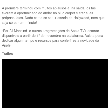
A première terminou com muitos aplausos e, na saída, os fãs
tiveram a oportunidade de andar no blue carpet e tirar suas
próprias fotos. Nada como se sentir estrela de Hollywood, nem que
seja só por um minuto!
“For All Mankind” e outras programações da Apple TV+ estarão
disponíveis a partir de 1º de novembro na plataforma. Vale a pena
dedicar algum tempo e recursos para conferir esta novidade da
Apple!
Trailer: