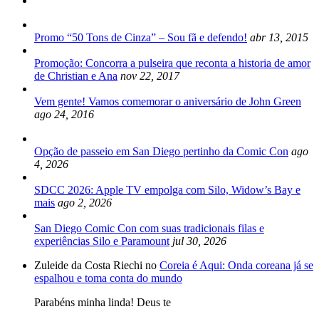
Promo “50 Tons de Cinza” – Sou fã e defendo!
abr 13, 2015
Promoção: Concorra a pulseira que reconta a historia de amor
de Christian e Ana
nov 22, 2017
Vem gente! Vamos comemorar o aniversário de John Green
ago 24, 2016
Opção de passeio em San Diego pertinho da Comic Con
ago
4, 2026
SDCC 2026: Apple TV empolga com Silo, Widow’s Bay e
mais
ago 2, 2026
San Diego Comic Con com suas tradicionais filas e
experiências Silo e Paramount
jul 30, 2026
Zuleide da Costa Riechi no
Coreia é Aqui: Onda coreana já se
espalhou e toma conta do mundo
Parabéns minha linda! Deus te