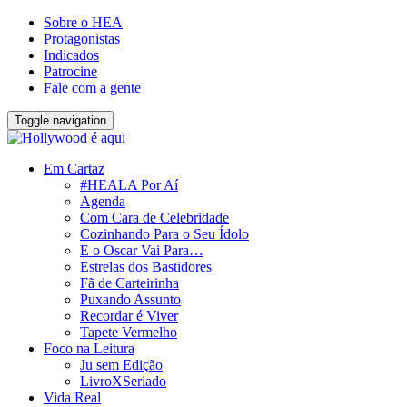
Sobre o HEA
Protagonistas
Indicados
Patrocine
Fale com a gente
Toggle navigation
Em Cartaz
#HEALA Por Aí
Agenda
Com Cara de Celebridade
Cozinhando Para o Seu Ídolo
E o Oscar Vai Para…
Estrelas dos Bastidores
Fã de Carteirinha
Puxando Assunto
Recordar é Viver
Tapete Vermelho
Foco na Leitura
Ju sem Edição
LivroXSeriado
Vida Real