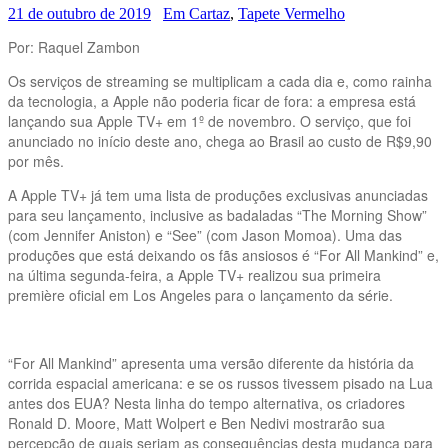
21 de outubro de 2019
Em Cartaz
,
Tapete Vermelho
Por: Raquel Zambon
Os serviços de streaming se multiplicam a cada dia e, como rainha
da tecnologia, a Apple não poderia ficar de fora: a empresa está
lançando sua Apple TV+ em 1º de novembro. O serviço, que foi
anunciado no início deste ano, chega ao Brasil ao custo de R$9,90
por mês.
A Apple TV+ já tem uma lista de produções exclusivas anunciadas
para seu lançamento, inclusive as badaladas “The Morning Show”
(com Jennifer Aniston) e “See” (com Jason Momoa). Uma das
produções que está deixando os fãs ansiosos é “For All Mankind” e,
na última segunda-feira, a Apple TV+ realizou sua primeira
première oficial em Los Angeles para o lançamento da série.
“For All Mankind” apresenta uma versão diferente da história da
corrida espacial americana: e se os russos tivessem pisado na Lua
antes dos EUA? Nesta linha do tempo alternativa, os criadores
Ronald D. Moore, Matt Wolpert e Ben Nedivi mostrarão sua
percepção de quais seriam as consequências desta mudança para