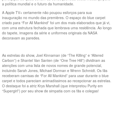
a política mundial e o futuro da humanidade.
A Apple TV+ certamente não poupou esforços para sua
inauguração no mundo das premières. O espaço do blue carpet
criado para “For All Mankind” foi um dos mais elaborados que já vi,
com uma estrutura fechada que lembrava uma residência. Ao longo
do tapete, imagens da série e uniformes originais da NASA
decoravam as paredes.
As estrelas do show, Joel Kinnaman (de “The Killing” e “Altered
Carbon”) e Shantel Van Santen (de “One Tree Hill”) dividiram as
atenções com uma lista de novos nomes de grande potencial,
incluindo Sarah Jones, Michael Dorman e Wrenn Schmidt. Os fãs
receberam camisas de “For All Mankind” para usar durante o blue
carpet e todos pareciam animadíssimos ao recepcionar as estrelas.
O destaque foi a atriz Krys Marshall (que interpretou Purity em
“Supergirl”) por seu show de simpatia com os fãs e colegas!