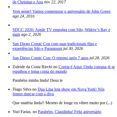
de Christian e Ana
nov 22, 2017
Vem gente! Vamos comemorar o aniversário de John Green
ago 24, 2016
SDCC 2026: Apple TV empolga com Silo, Widow’s Bay e
mais
ago 2, 2026
San Diego Comic Con com suas tradicionais filas e
experiências Silo e Paramount
jul 30, 2026
San Diego Comic Con: O retorno após 7 anos
jul 28, 2026
Zuleide da Costa Riechi no
Coreia é Aqui: Onda coreana já se
espalhou e toma conta do mundo
Parabéns minha linda! Deus te
Tiago Silva no
Dua Lipa lota show em Nova York! Nós
fomos dançar com a diva
Que matéria linda!! Mesmo de longe eu vibrei muito por (...)
Yuri Farias. no
Parabéns, Claudinha! Feliz aniversário