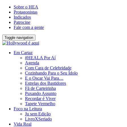
Sobre o HEA
Protagonistas
Indicados
Patrocine
Fale com a gente
Toggle navigation
Em Cartaz
#HEALA Por Aí
Agenda
Com Cara de Celebridade
Cozinhando Para o Seu Ídolo
E o Oscar Vai Para…
Estrelas dos Bastidores
Fã de Carteirinha
Puxando Assunto
Recordar é Viver
Tapete Vermelho
Foco na Leitura
Ju sem Edição
LivroXSeriado
Vida Real