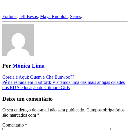
Fortuna
,
Jeff Besos
,
Maya Rudolph
,
Séries
.
Por
Mônica Lima
Navegação
Coreia é Aqui: Quem é Cha Eunwoo??
Pé na estrada em Hartford: Visitamos uma das mais antigas cidades
da
dos EUA e locação de Gilmore Girls
Postagem
Deixe um comentário
O seu endereço de e-mail não será publicado.
Campos obrigatórios
são marcados com
*
Comentário
*