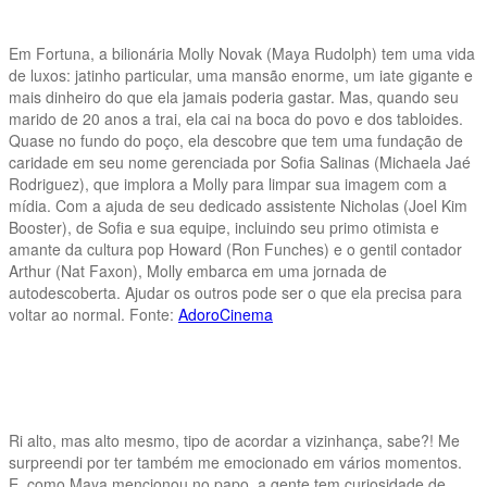
Em Fortuna, a bilionária Molly Novak (Maya Rudolph) tem uma vida
de luxos: jatinho particular, uma mansão enorme, um iate gigante e
mais dinheiro do que ela jamais poderia gastar. Mas, quando seu
marido de 20 anos a trai, ela cai na boca do povo e dos tabloides.
Quase no fundo do poço, ela descobre que tem uma fundação de
caridade em seu nome gerenciada por Sofia Salinas (Michaela Jaé
Rodriguez), que implora a Molly para limpar sua imagem com a
mídia. Com a ajuda de seu dedicado assistente Nicholas (Joel Kim
Booster), de Sofia e sua equipe, incluindo seu primo otimista e
amante da cultura pop Howard (Ron Funches) e o gentil contador
Arthur (Nat Faxon), Molly embarca em uma jornada de
autodescoberta. Ajudar os outros pode ser o que ela precisa para
voltar ao normal. Fonte:
AdoroCinema
Ri alto, mas alto mesmo, tipo de acordar a vizinhança, sabe?! Me
surpreendi por ter também me emocionado em vários momentos.
E, como Maya mencionou no papo, a gente tem curiosidade de