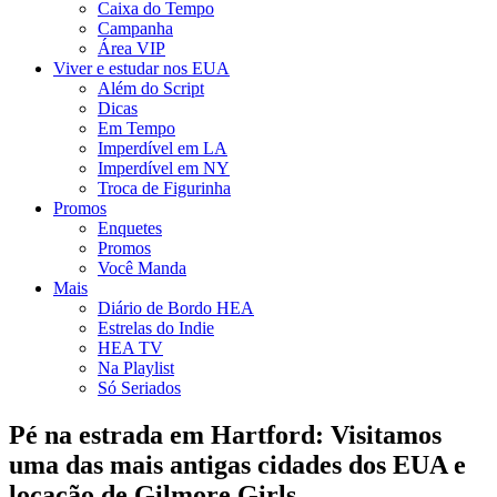
Caixa do Tempo
Campanha
Área VIP
Viver e estudar nos EUA
Além do Script
Dicas
Em Tempo
Imperdível em LA
Imperdível em NY
Troca de Figurinha
Promos
Enquetes
Promos
Você Manda
Mais
Diário de Bordo HEA
Estrelas do Indie
HEA TV
Na Playlist
Só Seriados
Pé na estrada em Hartford: Visitamos
uma das mais antigas cidades dos EUA e
locação de Gilmore Girls