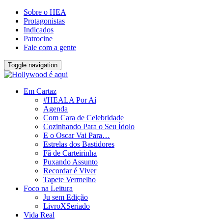
Sobre o HEA
Protagonistas
Indicados
Patrocine
Fale com a gente
Toggle navigation
Em Cartaz
#HEALA Por Aí
Agenda
Com Cara de Celebridade
Cozinhando Para o Seu Ídolo
E o Oscar Vai Para…
Estrelas dos Bastidores
Fã de Carteirinha
Puxando Assunto
Recordar é Viver
Tapete Vermelho
Foco na Leitura
Ju sem Edição
LivroXSeriado
Vida Real