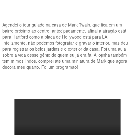
Agendei o tour guiado na casa de Mark Twain, que fica em um
bairro próximo ao centro, antecipadamente, afinal a atração está
para Hartford como a placa de Hollywood está para LA.
Infelizmente, não podemos fotografar e gravar o interior, mas deu
para registrar os belos jardins e o exterior da casa. Foi uma aula
sobre a vida desse gênio de quem eu já era fã. A lojinha também
tem mimos lindos, comprei até uma miniatura de Mark que agora
decora meu quarto. Foi um programão!