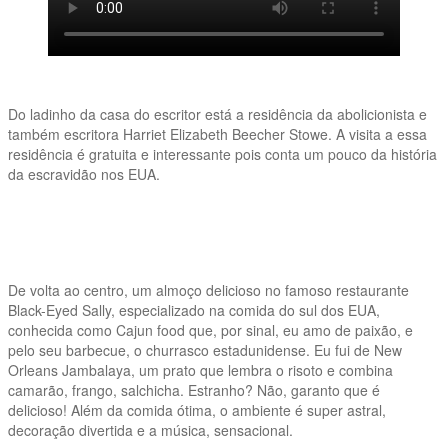
Do ladinho da casa do escritor está a residência da abolicionista e
também escritora Harriet Elizabeth Beecher Stowe. A visita a essa
residência é gratuita e interessante pois conta um pouco da história
da escravidão nos EUA.
De volta ao centro, um almoço delicioso no famoso restaurante
Black-Eyed Sally, especializado na comida do sul dos EUA,
conhecida como Cajun food que, por sinal, eu amo de paixão, e
pelo seu barbecue, o churrasco estadunidense. Eu fui de New
Orleans Jambalaya, um prato que lembra o risoto e combina
camarão, frango, salchicha. Estranho? Não, garanto que é
delicioso! Além da comida ótima, o ambiente é super astral,
decoração divertida e a música, sensacional.