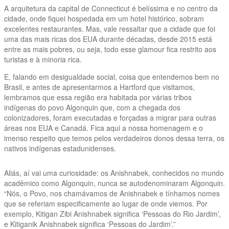
A arquitetura da capital de Connecticut é belíssima e no centro da
cidade, onde fiquei hospedada em um hotel histórico, sobram
excelentes restaurantes. Mas, vale ressaltar que a cidade que foi
uma das mais ricas dos EUA durante décadas, desde 2015 está
entre as mais pobres, ou seja, todo esse glamour fica restrito aos
turistas e à minoria rica.
E, falando em desigualdade social, coisa que entendemos bem no
Brasil, e antes de apresentarmos a Hartford que visitamos,
lembramos que essa região era habitada por várias tribos
indígenas do povo Algonquin que, com a chegada dos
colonizadores, foram executadas e forçadas a migrar para outras
áreas nos EUA e Canadá. Fica aqui a nossa homenagem e o
imenso respeito que temos pelos verdadeiros donos dessa terra, os
nativos indígenas estadunidenses.
Aliás, aí vai uma curiosidade: os Anishnabek, conhecidos no mundo
acadêmico como Algonquin, nunca se autodenominaram Algonquin.
“Nós, o Povo, nos chamávamos de Anishnabek e tínhamos nomes
que se referiam especificamente ao lugar de onde viemos. Por
exemplo, Kitigan Zibi Anishnabek significa ‘Pessoas do Rio Jardim’,
e Kitiganik Anishnabek significa ‘Pessoas do Jardim’.”