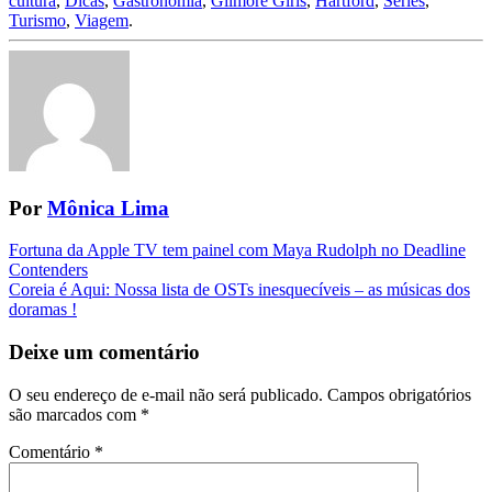
cultura
,
Dicas
,
Gastronomia
,
Gilmore Girls
,
Hartford
,
Séries
,
Turismo
,
Viagem
.
Por
Mônica Lima
Navegação
Fortuna da Apple TV tem painel com Maya Rudolph no Deadline
Contenders
da
Coreia é Aqui: Nossa lista de OSTs inesquecíveis – as músicas dos
Postagem
doramas !
Deixe um comentário
O seu endereço de e-mail não será publicado.
Campos obrigatórios
são marcados com
*
Comentário
*