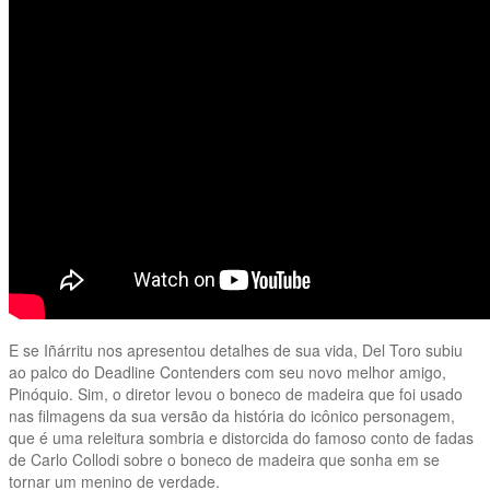
E se Iñárritu nos apresentou detalhes de sua vida, Del Toro subiu
ao palco do Deadline Contenders com seu novo melhor amigo,
Pinóquio. Sim, o diretor levou o boneco de madeira que foi usado
nas filmagens da sua versão da história do icônico personagem,
que é uma releitura sombria e distorcida do famoso conto de fadas
de Carlo Collodi sobre o boneco de madeira que sonha em se
tornar um menino de verdade.