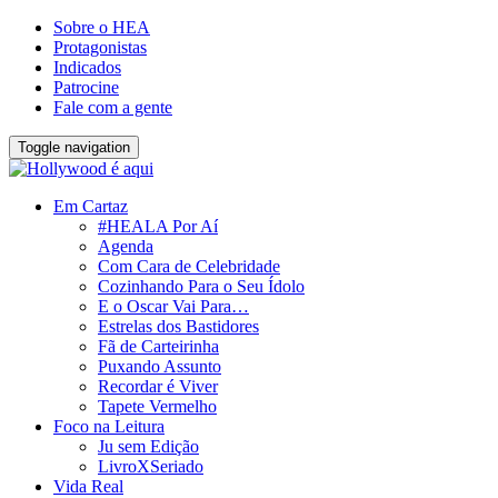
Sobre o HEA
Protagonistas
Indicados
Patrocine
Fale com a gente
Toggle navigation
Em Cartaz
#HEALA Por Aí
Agenda
Com Cara de Celebridade
Cozinhando Para o Seu Ídolo
E o Oscar Vai Para…
Estrelas dos Bastidores
Fã de Carteirinha
Puxando Assunto
Recordar é Viver
Tapete Vermelho
Foco na Leitura
Ju sem Edição
LivroXSeriado
Vida Real