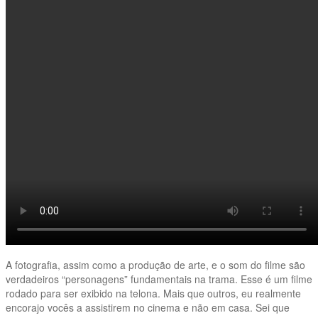
A fotografia, assim como a produção de arte, e o som do filme são
verdadeiros “personagens” fundamentais na trama. Esse é um filme
rodado para ser exibido na telona. Mais que outros, eu realmente
encorajo vocês a assistirem no cinema e não em casa. Sei que