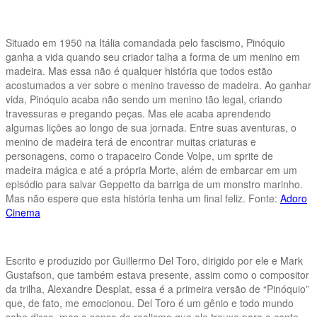
Situado em 1950 na Itália comandada pelo fascismo, Pinóquio
ganha a vida quando seu criador talha a forma de um menino em
madeira. Mas essa não é qualquer história que todos estão
acostumados a ver sobre o menino travesso de madeira. Ao ganhar
vida, Pinóquio acaba não sendo um menino tão legal, criando
travessuras e pregando peças. Mas ele acaba aprendendo
algumas lições ao longo de sua jornada. Entre suas aventuras, o
menino de madeira terá de encontrar muitas criaturas e
personagens, como o trapaceiro Conde Volpe, um sprite de
madeira mágica e até a própria Morte, além de embarcar em um
episódio para salvar Geppetto da barriga de um monstro marinho.
Mas não espere que esta história tenha um final feliz. Fonte:
Adoro
Cinema
Escrito e produzido por Guillermo Del Toro, dirigido por ele e Mark
Gustafson, que também estava presente, assim como o compositor
da trilha, Alexandre Desplat, essa é a primeira versão de “Pinóquio”
que, de fato, me emocionou. Del Toro é um gênio e todo mundo
sabe disso, mas o senso de realismo que ele trouxe para o conto