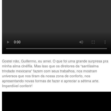
Gostei não, Guillermo, eu amei. O que foi uma grande surpresa pra
minha alma cinéfila. Mas isso que os diretores da “santíssima
trindade mexicana” fazem com seus trabalhos, nos mostram
universos que nos tiram da nossa zona de conforto, nos
apresentando novas formas de fazer e apreciar a sétima arte.
Imperdível conferir!