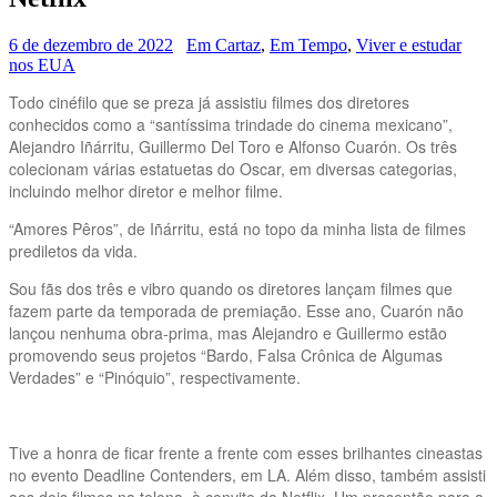
6 de dezembro de 2022
Em Cartaz
,
Em Tempo
,
Viver e estudar
nos EUA
Todo cinéfilo que se preza já assistiu filmes dos diretores
conhecidos como a “santíssima trindade do cinema mexicano”,
Alejandro Iñárritu, Guillermo Del Toro e Alfonso Cuarón. Os três
colecionam várias estatuetas do Oscar, em diversas categorias,
incluindo melhor diretor e melhor filme.
“Amores Pêros”, de Iñárritu, está no topo da minha lista de filmes
prediletos da vida.
Sou fãs dos três e vibro quando os diretores lançam filmes que
fazem parte da temporada de premiação. Esse ano, Cuarón não
lançou nenhuma obra-prima, mas Alejandro e Guillermo estão
promovendo seus projetos “Bardo, Falsa Crônica de Algumas
Verdades” e “Pinóquio”, respectivamente.
Tive a honra de ficar frente a frente com esses brilhantes cineastas
no evento Deadline Contenders, em LA. Além disso, também assisti
aos dois filmes na telona, à convite da Netflix. Um presentão para a