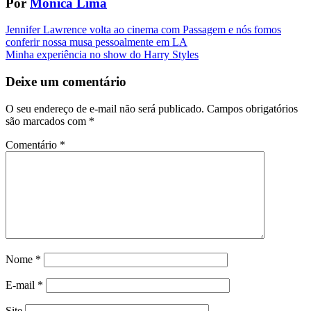
Por
Mônica Lima
Navegação
Jennifer Lawrence volta ao cinema com Passagem e nós fomos
conferir nossa musa pessoalmente em LA
da
Minha experiência no show do Harry Styles
Postagem
Deixe um comentário
O seu endereço de e-mail não será publicado.
Campos obrigatórios
são marcados com
*
Comentário
*
Nome
*
E-mail
*
Site