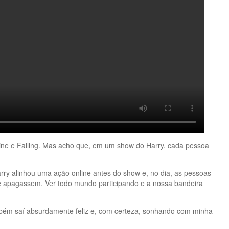
Line e Falling. Mas acho que, em um show do Harry, cada pessoa
arry alinhou uma ação online antes do show e, no dia, as pessoas
se apagassem. Ver todo mundo participando e a nossa bandeira
mbém saí absurdamente feliz e, com certeza, sonhando com minha