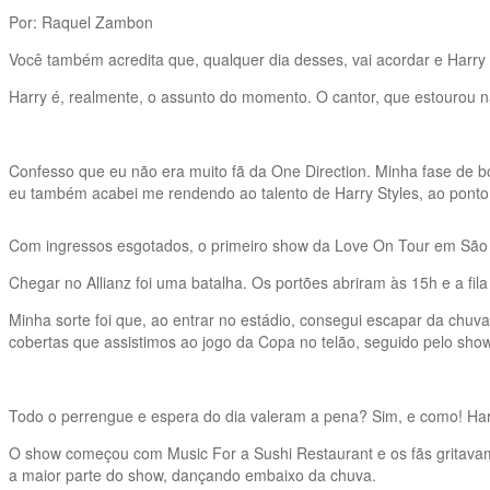
Por: Raquel Zambon
Você também acredita que, qualquer dia desses, vai acordar e Harry
Harry é, realmente, o assunto do momento. O cantor, que estourou n
Confesso que eu não era muito fã da One Direction. Minha fase de 
eu também acabei me rendendo ao talento de Harry Styles, ao ponto
Com ingressos esgotados, o primeiro show da Love On Tour em São P
Chegar no Allianz foi uma batalha. Os portões abriram às 15h e a f
Minha sorte foi que, ao entrar no estádio, consegui escapar da chuv
cobertas que assistimos ao jogo da Copa no telão, seguido pelo sho
Todo o perrengue e espera do dia valeram a pena? Sim, e como! Harr
O show começou com Music For a Sushi Restaurant e os fãs gritavam 
a maior parte do show, dançando embaixo da chuva.