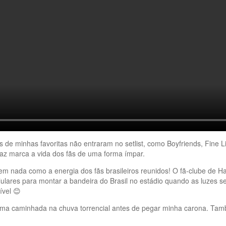
 de minhas favoritas não entraram no setlist, como Boyfriends, Fine 
 faz marca a vida dos fãs de uma forma ímpar.
em nada como a energia dos fãs brasileiros reunidos! O fã-clube de H
lulares para montar a bandeira do Brasil no estádio quando as luzes 
ível 😊
 uma caminhada na chuva torrencial antes de pegar minha carona. Ta