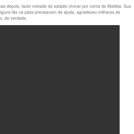
as depois, fazer metade do estádio chorar por conta de Matilda. Sua
lguns fãs na pista precisavam de ajuda, agradeceu milhares de
o, de verdade.