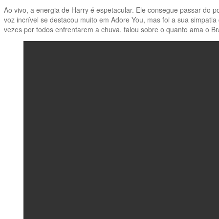
Ao vivo, a energia de Harry é espetacular. Ele consegue passar do 
voz incrível se destacou muito em Adore You, mas foi a sua simpati
vezes por todos enfrentarem a chuva, falou sobre o quanto ama o B