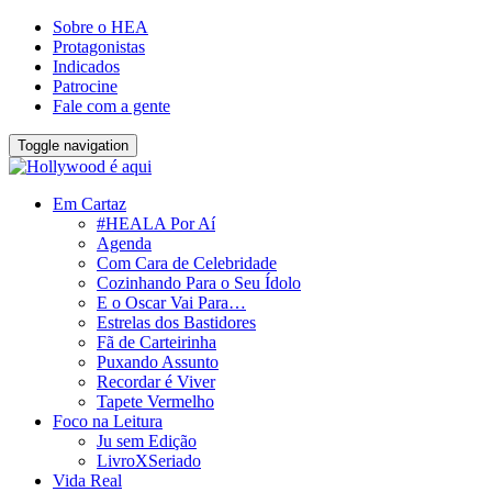
Sobre o HEA
Protagonistas
Indicados
Patrocine
Fale com a gente
Toggle navigation
Em Cartaz
#HEALA Por Aí
Agenda
Com Cara de Celebridade
Cozinhando Para o Seu Ídolo
E o Oscar Vai Para…
Estrelas dos Bastidores
Fã de Carteirinha
Puxando Assunto
Recordar é Viver
Tapete Vermelho
Foco na Leitura
Ju sem Edição
LivroXSeriado
Vida Real