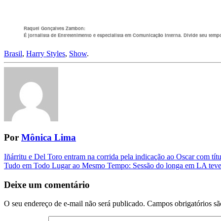
Raquel Gonçalves Zambon
:
É jornalista de Entretenimento e especialista em Comunicação Interna. Divide seu tempo li
Brasil
,
Harry Styles
,
Show
.
Por
Mônica Lima
Navegação
Iñárritu e Del Toro entram na corrida pela indicação ao Oscar com títu
Tudo em Todo Lugar ao Mesmo Tempo: Sessão do longa em LA teve 
da
Postagem
Deixe um comentário
O seu endereço de e-mail não será publicado.
Campos obrigatórios s