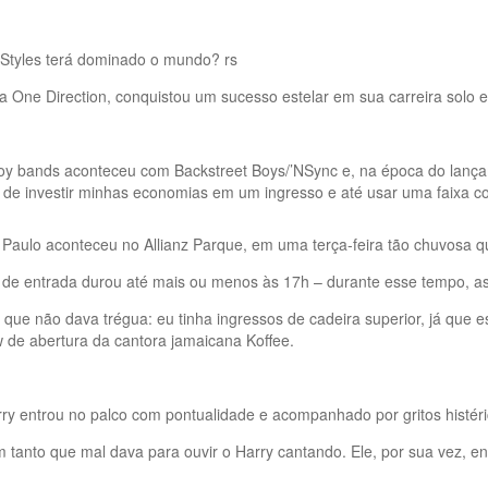
 Styles terá dominado o mundo? rs
a One Direction, conquistou um sucesso estelar em sua carreira solo 
boy bands aconteceu com Backstreet Boys/’NSync e, na época do lanç
 de investir minhas economias em um ingresso e até usar uma faixa c
aulo aconteceu no Allianz Parque, em uma terça-feira tão chuvosa q
ila de entrada durou até mais ou menos às 17h – durante esse tempo,
a que não dava trégua: eu tinha ingressos de cadeira superior, já que
w de abertura da cantora jamaicana Koffee.
y entrou no palco com pontualidade e acompanhado por gritos histéri
tanto que mal dava para ouvir o Harry cantando. Ele, por sua vez, en