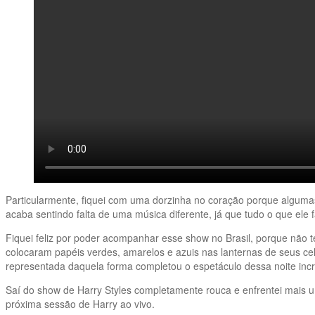
Particularmente, fiquei com uma dorzinha no coração porque algumas
acaba sentindo falta de uma música diferente, já que tudo o que ele
Fiquei feliz por poder acompanhar esse show no Brasil, porque não t
colocaram papéis verdes, amarelos e azuis nas lanternas de seus ce
representada daquela forma completou o espetáculo dessa noite incr
Saí do show de Harry Styles completamente rouca e enfrentei mais
próxima sessão de Harry ao vivo.