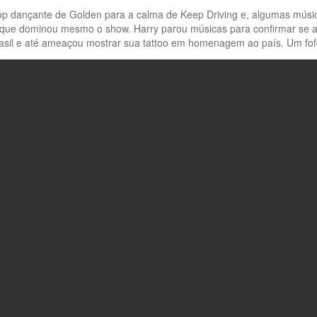
pop dançante de Golden para a calma de Keep Driving e, algumas músic
a que dominou mesmo o show. Harry parou músicas para confirmar se a
rasil e até ameaçou mostrar sua tattoo em homenagem ao país. Um fof