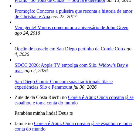
Promo “50 Tons de Cinza” – Sou fã e defendo!
abr 13, 2015
Promoção: Concorra a pulseira que reconta a historia de amor
de Christian e Ana
nov 22, 2017
Vem gente! Vamos comemorar o aniversário de John Green
ago 24, 2016
Opção de passeio em San Diego pertinho da Comic Con
ago
4, 2026
SDCC 2026: Apple TV empolga com Silo, Widow’s Bay e
mais
ago 2, 2026
San Diego Comic Con com suas tradicionais filas e
experiências Silo e Paramount
jul 30, 2026
Zuleide da Costa Riechi no
Coreia é Aqui: Onda coreana já se
espalhou e toma conta do mundo
Parabéns minha linda! Deus te
Jamile no
Coreia é Aqui: Onda coreana já se espalhou e toma
conta do mundo