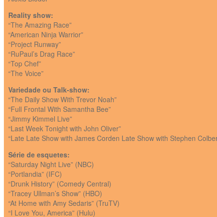
Reality show:
“The Amazing Race”
“American Ninja Warrior”
“Project Runway”
“RuPaul’s Drag Race”
“Top Chef”
“The Voice”
Variedade ou Talk-show:
“The Daily Show With Trevor Noah”
“Full Frontal With Samantha Bee”
“Jimmy Kimmel Live”
“Last Week Tonight with John Oliver”
“Late Late Show with James Corden Late Show with Stephen Colber
Série de esquetes:
“Saturday Night Live” (NBC)
“Portlandia” (IFC)
“Drunk History” (Comedy Central)
“Tracey Ullman’s Show” (HBO)
“At Home with Amy Sedaris” (TruTV)
“I Love You, America” (Hulu)