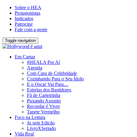
Sobre o HEA
Protagonistas
Indicados
Patrocine
Fale com a gente
Toggle navigation
Em Cartaz
#HEALA Por Aí
Agenda
Com Cara de Celebridade
Cozinhando Para o Seu Ídolo
E o Oscar Vai Para…
Estrelas dos Bastidores
Fã de Carteirinha
Puxando Assunto
Recordar é Viver
Tapete Vermelho
Foco na Leitura
Ju sem Edição
LivroXSeriado
Vida Real