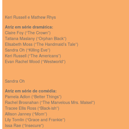
Keri Russell e Mathew Rhys
Atriz em série dramática:
Claire Foy (“The Crown”)
Tatiana Maslany (“Orphan Black”)
Elisabeth Moss (“The Handmaid’s Tale”)
Sandra Oh (“Killing Eve”)
Keri Russell (“The Americans”)
Evan Rachel Wood (“Westworld”)
Sandra Oh
Atriz em série de comédia:
Pamela Adlon (“Better Things”)
Rachel Brosnahan (“The Marvelous Mrs. Maisel”)
Tracee Ellis Ross (“Black-ish”)
Allison Janney (“Mom”)
Lily Tomlin (“Grace and Frankie”)
Issa Rae (“Insecure”)