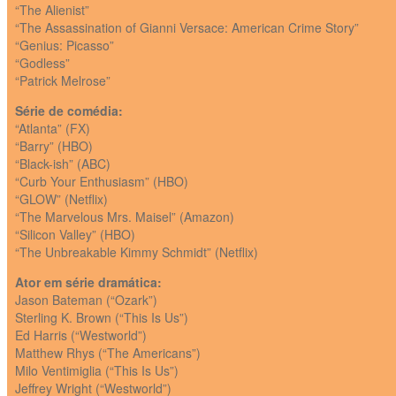
“The Alienist”
“The Assassination of Gianni Versace: American Crime Story”
“Genius: Picasso”
“Godless”
“Patrick Melrose”
Série de comédia:
“Atlanta” (FX)
“Barry” (HBO)
“Black-ish” (ABC)
“Curb Your Enthusiasm” (HBO)
“GLOW” (Netflix)
“The Marvelous Mrs. Maisel” (Amazon)
“Silicon Valley” (HBO)
“The Unbreakable Kimmy Schmidt” (Netflix)
Ator em série dramática:
Jason Bateman (“Ozark”)
Sterling K. Brown (“This Is Us”)
Ed Harris (“Westworld”)
Matthew Rhys (“The Americans”)
Milo Ventimiglia (“This Is Us”)
Jeffrey Wright (“Westworld”)