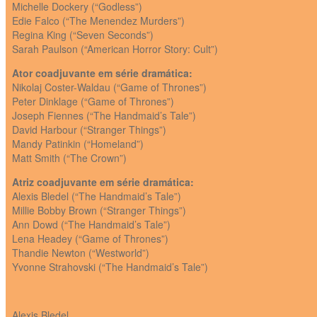
Michelle Dockery (“Godless”)
Edie Falco (“The Menendez Murders”)
Regina King (“Seven Seconds”)
Sarah Paulson (“American Horror Story: Cult”)
Ator coadjuvante em série dramática:
Nikolaj Coster-Waldau (“Game of Thrones”)
Peter Dinklage (“Game of Thrones”)
Joseph Fiennes (“The Handmaid’s Tale”)
David Harbour (“Stranger Things”)
Mandy Patinkin (“Homeland”)
Matt Smith (“The Crown”)
Atriz coadjuvante em série dramática:
Alexis Bledel (“The Handmaid’s Tale”)
Millie Bobby Brown (“Stranger Things”)
Ann Dowd (“The Handmaid’s Tale”)
Lena Headey (“Game of Thrones”)
Thandie Newton (“Westworld”)
Yvonne Strahovski (“The Handmaid’s Tale”)
Alexis Bledel