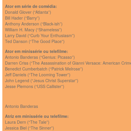
Ator em série de comédia:
Donald Glover (“Atlanta”)
Bill Hader (“Barry”)
Anthony Anderson (“Black-ish”)
William H. Macy (“Shameless”)
Larry David (“Curb Your Enthusiasm”)
Ted Danson (“The Good Place”)
Ator em minissérie ou telefilme:
Antonio Banderas (“Genius: Picasso”)
Darren Criss (“The Assassination of Gianni Versace: American Crime
Benedict Cumberbatch (“Patrick Melrose”)
Jeff Daniels (“The Looming Tower”)
John Legend (“Jesus Christ Superstar”)
Jesse Plemons (“USS Callister”)
Antonio Banderas
Atriz em minissérie ou telefilme:
Laura Dern (“The Tale”)
Jessica Biel (“The Sinner”)