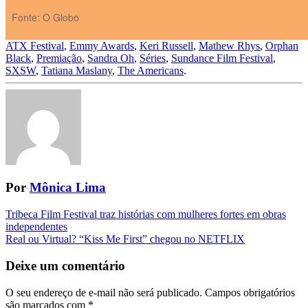
Fonte: O Globo
ATX Festival
,
Emmy Awards
,
Keri Russell
,
Mathew Rhys
,
Orphan
Black
,
Premiação
,
Sandra Oh
,
Séries
,
Sundance Film Festival
,
SXSW
,
Tatiana Maslany
,
The Americans
.
Por
Mônica Lima
Navegação
Tribeca Film Festival traz histórias com mulheres fortes em obras
independentes
da
Real ou Virtual? “Kiss Me First” chegou no NETFLIX
Postagem
Deixe um comentário
O seu endereço de e-mail não será publicado.
Campos obrigatórios
são marcados com
*