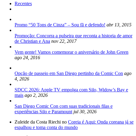
Postagens
Recentes
Promo “50 Tons de Cinza” – Sou fã e defendo!
abr 13, 2015
Promoção: Concorra a pulseira que reconta a historia de amor
de Christian e Ana
nov 22, 2017
Vem gente! Vamos comemorar o aniversário de John Green
ago 24, 2016
Opção de passeio em San Diego pertinho da Comic Con
ago
4, 2026
SDCC 2026: Apple TV empolga com Silo, Widow’s Bay e
mais
ago 2, 2026
San Diego Comic Con com suas tradicionais filas e
experiências Silo e Paramount
jul 30, 2026
Zuleide da Costa Riechi no
Coreia é Aqui: Onda coreana já se
espalhou e toma conta do mundo