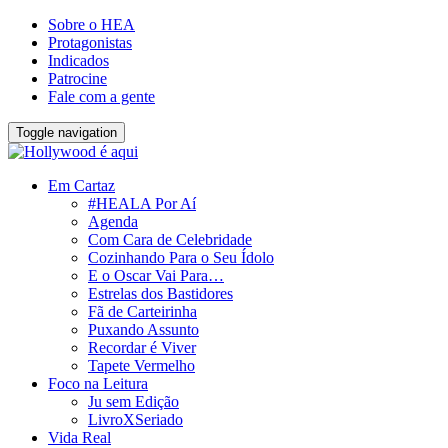
Sobre o HEA
Protagonistas
Indicados
Patrocine
Fale com a gente
Toggle navigation
Em Cartaz
#HEALA Por Aí
Agenda
Com Cara de Celebridade
Cozinhando Para o Seu Ídolo
E o Oscar Vai Para…
Estrelas dos Bastidores
Fã de Carteirinha
Puxando Assunto
Recordar é Viver
Tapete Vermelho
Foco na Leitura
Ju sem Edição
LivroXSeriado
Vida Real