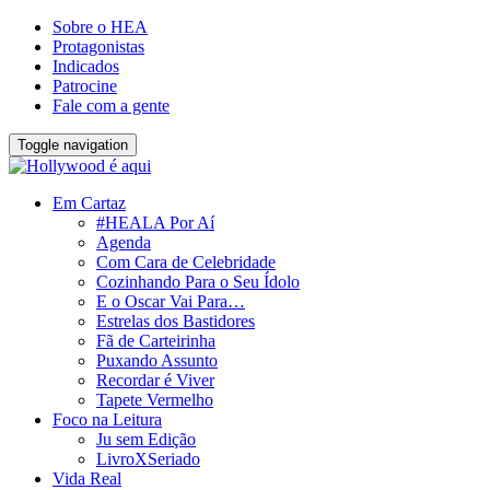
Sobre o HEA
Protagonistas
Indicados
Patrocine
Fale com a gente
Toggle navigation
Em Cartaz
#HEALA Por Aí
Agenda
Com Cara de Celebridade
Cozinhando Para o Seu Ídolo
E o Oscar Vai Para…
Estrelas dos Bastidores
Fã de Carteirinha
Puxando Assunto
Recordar é Viver
Tapete Vermelho
Foco na Leitura
Ju sem Edição
LivroXSeriado
Vida Real