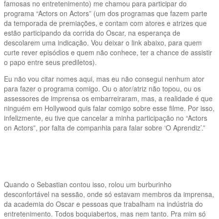
famosas no entretenimento) me chamou para participar do
programa “Actors on Actors” (um dos programas que fazem parte
da temporada de premiações, e contam com atores e atrizes que
estão participando da corrida do Oscar, na esperança de
descolarem uma indicação. Vou deixar o link abaixo, para quem
curte rever episódios e quem não conhece, ter a chance de assistir
o papo entre seus prediletos).
Eu não vou citar nomes aqui, mas eu não consegui nenhum ator
para fazer o programa comigo. Ou o ator/atriz não topou, ou os
assessores de imprensa os embarreiraram, mas, a realidade é que
ninguém em Hollywood quis falar comigo sobre esse filme. Por isso,
infelizmente, eu tive que cancelar a minha participação no “Actors
on Actors”, por falta de companhia para falar sobre ‘O Aprendiz’.”
Quando o Sebastian contou isso, rolou um burburinho
desconfortável na sessão, onde só estavam membros da imprensa,
da academia do Oscar e pessoas que trabalham na indústria do
entretenimento. Todos boquiabertos, mas nem tanto. Pra mim só