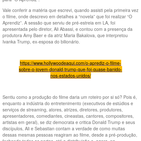
Vale conferir a matéria que escrevi, quando assisti pela primeira vez
o filme, onde descrevo em detalhes a “novela” que foi realizar “O
Aprendiz”. A sessão que serviu de pré-estreia em LA, foi
apresentada pelo diretor, Ali Abassi, e contou com a presença da
produtora Amy Baer e da atriz Maria Bakalova, que interpretou
Ivanka Trump, ex-esposa do bilionário.
https://www.hollywoodeaqui.com/o-aprediz-o-filme-
sobre-o-jovem-donald-trump-que-foi-quase-banido-
nos-estados-unidos/
Sentiu como a produção do filme daria um roteiro por si só? Pois é,
enquanto a indústria do entretenimento (executivos de estúdios e
serviços de streaming, atores, atrizes, diretores, produtores,
apresentadores, comediantes, cineastas, cantores, compositores,
artistas em geral), se diz democrata e critica Donald Trump e seus
discípulos, Ali e Sebastian contam a verdade de como muitas
dessas mesmas pessoas reagiram ao filme, desde a pré-produção,
fechando todas as portas, até a distribuição e, agora, na