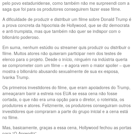
pelo povo estadunidense, como também não me surpreendi com a
saga que foi para os produtores conseguirem fazer esse filme.
A dificuldade de produzir e distribuir um filme sobre Donald Trump é
a prova concreta da hipocrisia de Hollywood, que se diz democrata
e anti-trumpista, mas que também não quer se indispor com o
bilionário poderoso.
Em suma, nenhum estúdio ou streamer quis produzir ou distribuir o
filme. Muitos atores não quiseram participar nem dos testes de
elenco para o projeto. Desde o início, ninguém na indústria queria
se comprometer com um filme – e agora vem o maior spoiler – que
mostra o bilionário abusando sexualmente de sua ex-esposa,
Ivanka Trump.
Os primeiros investidores do filme, que eram apoiadores do Trump,
ameaçaram banir a estreia nos EUA se essa cena não fosse
cortada, o que não era uma opção para o diretor, o roteirista, os
produtores e atores. Felizmente, os produtores conseguiram outros
investidores que compraram a parte do grupo inicial e a cena está
no filme.
Mas, basicamente, graças a essa cena, Hollywood fechou as portas
para “O Aprendiz”.