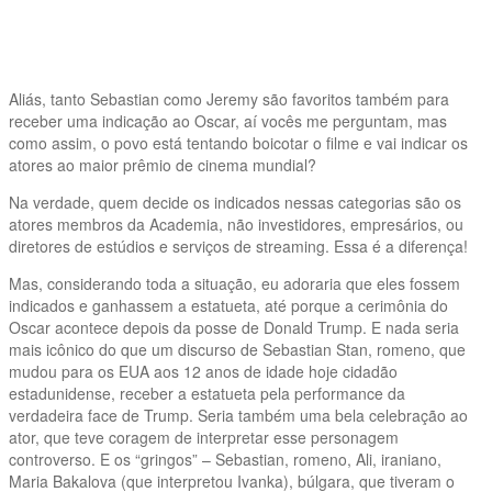
Aliás, tanto Sebastian como Jeremy são favoritos também para
receber uma indicação ao Oscar, aí vocês me perguntam, mas
como assim, o povo está tentando boicotar o filme e vai indicar os
atores ao maior prêmio de cinema mundial?
Na verdade, quem decide os indicados nessas categorias são os
atores membros da Academia, não investidores, empresários, ou
diretores de estúdios e serviços de streaming. Essa é a diferença!
Mas, considerando toda a situação, eu adoraria que eles fossem
indicados e ganhassem a estatueta, até porque a cerimônia do
Oscar acontece depois da posse de Donald Trump. E nada seria
mais icônico do que um discurso de Sebastian Stan, romeno, que
mudou para os EUA aos 12 anos de idade hoje cidadão
estadunidense, receber a estatueta pela performance da
verdadeira face de Trump. Seria também uma bela celebração ao
ator, que teve coragem de interpretar esse personagem
controverso. E os “gringos” – Sebastian, romeno, Ali, iraniano,
Maria Bakalova (que interpretou Ivanka), búlgara, que tiveram o