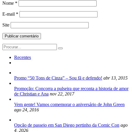
Nome
*
E-mail
*
Site
Search
for:
Recentes
Promo “50 Tons de Cinza” – Sou fã e defendo!
abr 13, 2015
Promoção: Concorra a pulseira que reconta a historia de amor
de Christian e Ana
nov 22, 2017
Vem gente! Vamos comemorar o aniversário de John Green
ago 24, 2016
Opção de passeio em San Diego pertinho da Comic Con
ago
4, 2026