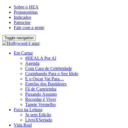
Sobre o HEA
Protagonistas
Indicados
Patrocine
Fale com a gente
Toggle navigation
Em Cartaz
#HEALA Por Aí
Agenda
Com Cara de Celebridade
Cozinhando Para o Seu Ídolo
E o Oscar Vai Para…
Estrelas dos Bastidores
Fã de Carteirinha
Puxando Assunto
Recordar é Viver
Tapete Vermelho
Foco na Leitura
Ju sem Edição
LivroXSeriado
Vida Real