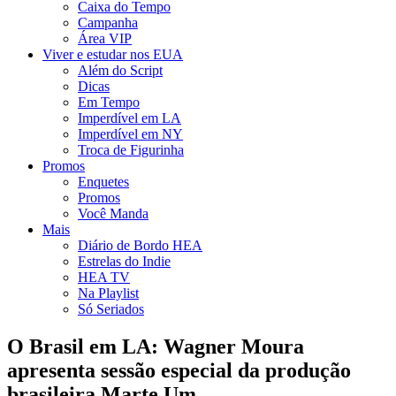
Caixa do Tempo
Campanha
Área VIP
Viver e estudar nos EUA
Além do Script
Dicas
Em Tempo
Imperdível em LA
Imperdível em NY
Troca de Figurinha
Promos
Enquetes
Promos
Você Manda
Mais
Diário de Bordo HEA
Estrelas do Indie
HEA TV
Na Playlist
Só Seriados
O Brasil em LA: Wagner Moura
apresenta sessão especial da produção
brasileira Marte Um