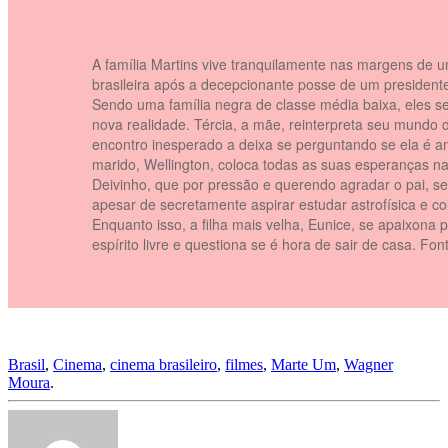
vvvvv
A família Martins vive tranquilamente nas margens de 
brasileira após a decepcionante posse de um presidente
Sendo uma família negra de classe média baixa, eles s
nova realidade. Tércia, a mãe, reinterpreta seu mundo
encontro inesperado a deixa se perguntando se ela é 
vvvvv
marido, Wellington, coloca todas as suas esperanças na 
Deivinho, que por pressão e querendo agradar o pai, s
apesar de secretamente aspirar estudar astrofísica e co
Enquanto isso, a filha mais velha, Eunice, se apaixona
espírito livre e questiona se é hora de sair de casa. Fon
vvvvv
Brasil
,
Cinema
,
cinema brasileiro
,
filmes
,
Marte Um
,
Wagner
Moura
.