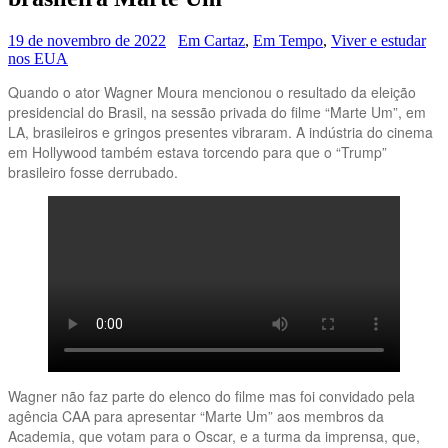
19 de novembro de 2022
Em Cartaz
,
Em Tempo
,
Viver e estudar
nos EUA
Quando o ator Wagner Moura mencionou o resultado da eleição
presidencial do Brasil, na sessão privada do filme “Marte Um”, em
LA, brasileiros e gringos presentes vibraram. A indústria do cinema
em Hollywood também estava torcendo para que o “Trump”
brasileiro fosse derrubado.
Wagner não faz parte do elenco do filme mas foi convidado pela
agência CAA para apresentar “Marte Um” aos membros da
Academia, que votam para o Oscar, e a turma da imprensa, que,