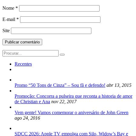
Nome
*
E-mail
*
Site
Search
for:
Recentes
Promo “50 Tons de Cinza” – Sou fã e defendo!
abr 13, 2015
Promoção: Concorra a pulseira que reconta a historia de amor
de Christian e Ana
nov 22, 2017
Vem gente! Vamos comemorar o aniversário de John Green
ago 24, 2016
SDCC 2026: Apple TV empolga com Silo, Widow’s Bay e