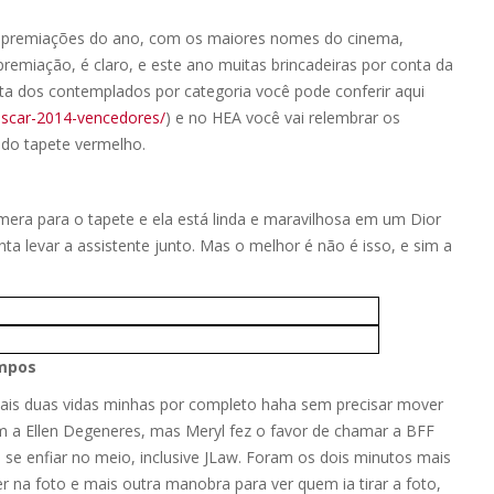
 premiações do ano, com os maiores nomes do cinema,
emiação, é claro, e este ano muitas brincadeiras por conta da
sta dos contemplados por categoria você pode conferir aqui
scar-2014-
vencedores/
) e no HEA você vai relembrar os
do tapete vermelho.
mera para o tapete e ela está linda e maravilhosa em um Dior
ta levar a assistente junto. Mas o melhor é não é isso, e sim a
empos
mais duas vidas minhas por completo haha sem precisar mover
com a Ellen Degeneres, mas Meryl fez o favor de chamar a BFF
 se enfiar no meio, inclusive JLaw. Foram os dois minutos mais
 na foto e mais outra manobra para ver quem ia tirar a foto,