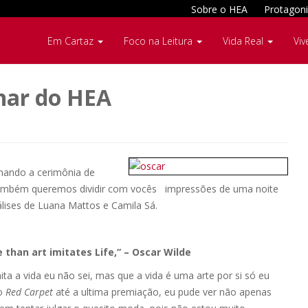
Sobre o HEA
Protagoni
Em Cartaz
Foco na Leitura
Vida Real
Viv
har do HEA
hando a cerimônia de
também queremos dividir com vocês impressões de uma noite
álises de Luana Mattos e Camila Sá.
e than art imitates Life,” – Oscar Wilde
mita a vida eu não sei, mas que a vida é uma arte por si só eu
 o
Red Carpet
até a ultima premiação, eu pude ver não apenas