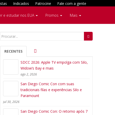
stas
Indicados
Patrocine
Fale com a gente
er e estudar nos EUA
Promos
Mais
Search
for:
RECENTES
SDCC 2026: Apple TV empolga com Silo,
Widow’s Bay e mais
ago 2, 2026
San Diego Comic Con com suas
tradicionais filas e experiências Silo e
Paramount
jul 30, 2026
San Diego Comic Con: O retorno após 7