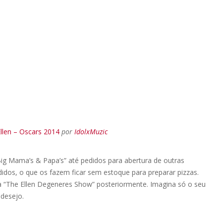
Ellen – Oscars 2014
por
IdolxMuzic
Big Mama’s & Papa’s” até pedidos para abertura de outras
idos, o que os fazem ficar sem estoque para preparar pizzas.
ma “The Ellen Degeneres Show” posteriormente. Imagina só o seu
 desejo.