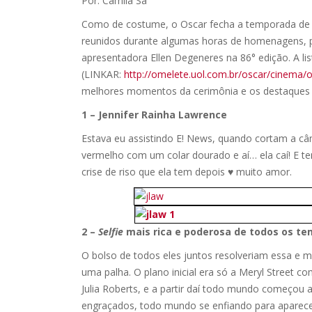
Por: Camila Sá
Como de costume, o Oscar fecha a temporada de
reunidos durante algumas horas de homenagens, pr
apresentadora Ellen Degeneres na 86° edição. A li
(LINKAR:
http://omelete.uol.com.br/
oscar/cinema/o
melhores momentos da cerimônia e os destaques 
1 – Jennifer Rainha Lawrence
Estava eu assistindo E! News, quando cortam a câ
vermelho com um colar dourado e aí… ela caí! E ten
crise de riso que ela tem depois ♥ muito amor.
2 –
Selfie
mais rica e poderosa de todos os t
O bolso de todos eles juntos resolveriam essa e 
uma palha. O plano inicial era só a Meryl Street 
Julia Roberts, e a partir daí todo mundo começou a
engraçados, todo mundo se enfiando para aparecer