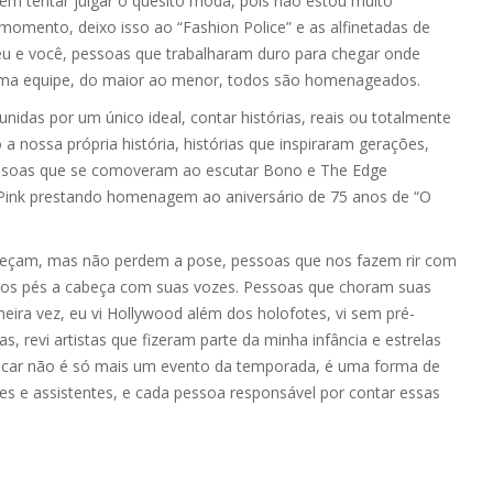
em tentar julgar o quesito moda, pois não estou muito
omento, deixo isso ao “Fashion Police” e as alfinetadas de
u e você, pessoas que trabalharam duro para chegar onde
uma equipe, do maior ao menor, todos são homenageados.
unidas por um único ideal, contar histórias, reais ou totalmente
a nossa própria história, histórias que inspiraram gerações,
pessoas que se comoveram ao escutar Bono e The Edge
Pink prestando homenagem ao aniversário de 75 anos de “O
eçam, mas não perdem a pose, pessoas que nos fazem rir com
dos pés a cabeça com suas vozes. Pessoas que choram suas
eira vez, eu vi Hollywood além dos holofotes, vi sem pré-
, revi artistas que fizeram parte da minha infância e estrelas
Oscar não é só mais um evento da temporada, é uma forma de
es e assistentes, e cada pessoa responsável por contar essas