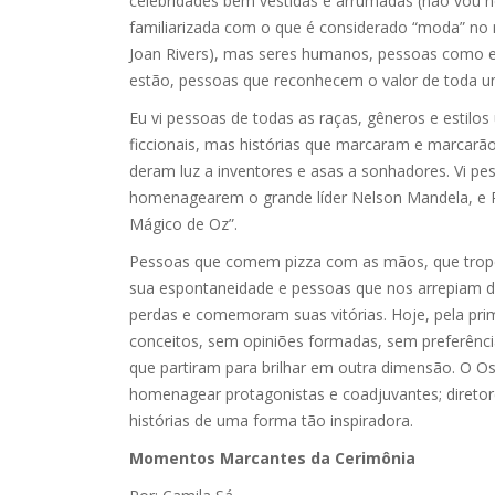
celebridades bem vestidas e arrumadas (não vou n
familiarizada com o que é considerado “moda” no m
Joan Rivers), mas seres humanos, pessoas como e
estão, pessoas que reconhecem o valor de toda 
Eu vi pessoas de todas as raças, gêneros e estilos 
ficcionais, mas histórias que marcaram e marcarão 
deram luz a inventores e asas a sonhadores. Vi 
homenagearem o grande líder Nelson Mandela, e 
Mágico de Oz”.
Pessoas que comem pizza com as mãos, que trop
sua espontaneidade e pessoas que nos arrepiam 
perdas e comemoram suas vitórias. Hoje, pela prim
conceitos, sem opiniões formadas, sem preferências
que partiram para brilhar em outra dimensão. O 
homenagear protagonistas e coadjuvantes; diretor
histórias de uma forma tão inspiradora.
Momentos Marcantes da Cerimônia