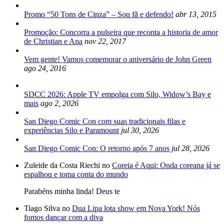
Promo “50 Tons de Cinza” – Sou fã e defendo!
abr 13, 2015
Promoção: Concorra a pulseira que reconta a historia de amor
de Christian e Ana
nov 22, 2017
Vem gente! Vamos comemorar o aniversário de John Green
ago 24, 2016
SDCC 2026: Apple TV empolga com Silo, Widow’s Bay e
mais
ago 2, 2026
San Diego Comic Con com suas tradicionais filas e
experiências Silo e Paramount
jul 30, 2026
San Diego Comic Con: O retorno após 7 anos
jul 28, 2026
Zuleide da Costa Riechi no
Coreia é Aqui: Onda coreana já se
espalhou e toma conta do mundo
Parabéns minha linda! Deus te
Tiago Silva no
Dua Lipa lota show em Nova York! Nós
fomos dançar com a diva