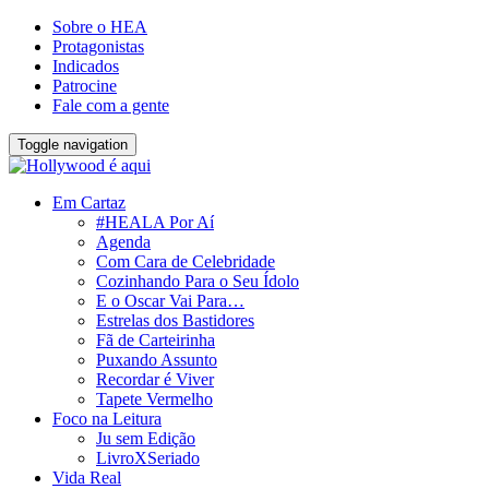
Sobre o HEA
Protagonistas
Indicados
Patrocine
Fale com a gente
Toggle navigation
Em Cartaz
#HEALA Por Aí
Agenda
Com Cara de Celebridade
Cozinhando Para o Seu Ídolo
E o Oscar Vai Para…
Estrelas dos Bastidores
Fã de Carteirinha
Puxando Assunto
Recordar é Viver
Tapete Vermelho
Foco na Leitura
Ju sem Edição
LivroXSeriado
Vida Real