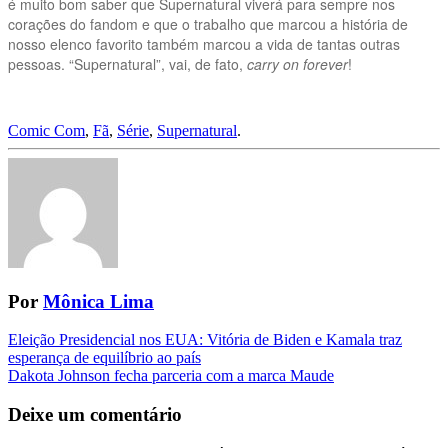
é muito bom saber que Supernatural viverá para sempre nos
corações do fandom e que o trabalho que marcou a história de
nosso elenco favorito também marcou a vida de tantas outras
pessoas. “Supernatural”, vai, de fato,
carry on forever
!
Comic Com
,
Fã
,
Série
,
Supernatural
.
Por
Mônica Lima
Navegação
Eleição Presidencial nos EUA: Vitória de Biden e Kamala traz
esperança de equilíbrio ao país
da
Dakota Johnson fecha parceria com a marca Maude
Postagem
Deixe um comentário