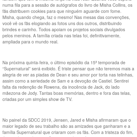
numa fila para a sessão de autógrafos do livro de Misha Collins, os
fãs distribuem cookies para que ninguém aguarde com fome.
Misha, quando chega, faz o mesmo! Nas mesas das convenções,
você vê os fãs elogiando as fotos uns dos outros, distribuindo
brindes e carinho. Todos apoiam os projetos sociais divulgados
pelos meninos. A família criada nas telas foi, definitivamente,
ampliada para o mundo real.
Na próxima quinta-feira, o último episódio da 15ª temporada de
“Supernatural” será exibido. É triste pensar que não teremos mais a
alegria de ver as piadas de Dean e seu amor por torta nas telinhas,
assim como a seriedade de Sam e a devoção de Castiel. Sentirei
falta da redenção de Rowena, da inocência de Jack, do lado
mãezona de Jody. Tantas boas memórias, dentro e fora das telas,
criadas por um simples show de TV.
No painel da SDCC 2019, Jensen, Jared e Misha afirmaram que o
maior legado de seu trabalho são as amizades que ganharam e a
família Supernatural que criaram com os fãs. Com a tristeza do fim,