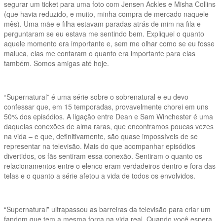
segurar um ticket para uma foto com Jensen Ackles e Misha Collins
(que havia reduzido, e muito, minha compra de mercado naquele
mês). Uma mãe e filha estavam paradas atrás de mim na fila e
perguntaram se eu estava me sentindo bem. Expliquei o quanto
aquele momento era importante e, sem me olhar como se eu fosse
maluca, elas me contaram o quanto era importante para elas
também. Somos amigas até hoje.
“Supernatural” é uma série sobre o sobrenatural e eu devo
confessar que, em 15 temporadas, provavelmente chorei em uns
50% dos episódios. A ligação entre Dean e Sam Winchester é uma
daquelas conexões de alma raras, que encontramos poucas vezes
na vida – e que, definitivamente, são quase impossíveis de se
representar na televisão. Mais do que acompanhar episódios
divertidos, os fãs sentiram essa conexão. Sentiram o quanto os
relacionamentos entre o elenco eram verdadeiros dentro e fora das
telas e o quanto a série afetou a vida de todos os envolvidos.
“Supernatural” ultrapassou as barreiras da televisão para criar um
fandom que tem a mesma força na vida real. Quando você espera