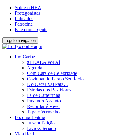
Sobre o HEA
Protagonistas
Indicados
Patrocine
Fale com a gente
Toggle navigation
Em Cartaz
#HEALA Por Aí
Agenda
Com Cara de Celebridade
Cozinhando Para o Seu Ídolo
E o Oscar Vai Para…
Estrelas dos Bastidores
Fã de Carteirinha
Puxando Assunto
Recordar é Viver
Tapete Vermelho
Foco na Leitura
Ju sem Edição
LivroXSeriado
Vida Real