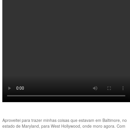
Aproveitei para trazer minhas coisas que estavam em Baltimore, no
estado de Maryland, para West Hollywood, onde moro agora. Com