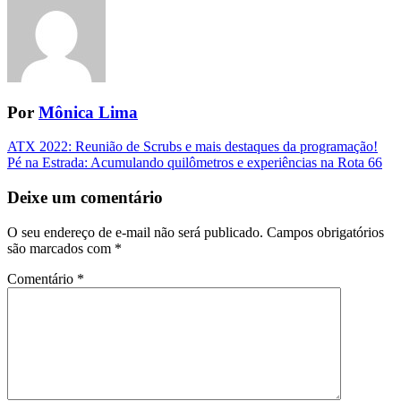
Por
Mônica Lima
Navegação
ATX 2022: Reunião de Scrubs e mais destaques da programação!
Pé na Estrada: Acumulando quilômetros e experiências na Rota 66
da
Postagem
Deixe um comentário
O seu endereço de e-mail não será publicado.
Campos obrigatórios
são marcados com
*
Comentário
*