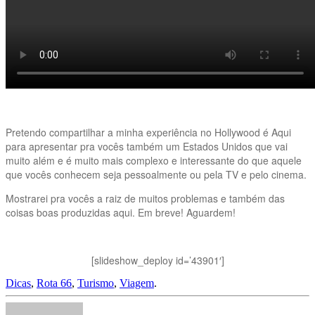
Pretendo compartilhar a minha experiência no Hollywood é Aqui
para apresentar pra vocês também um Estados Unidos que vai
muito além e é muito mais complexo e interessante do que aquele
que vocês conhecem seja pessoalmente ou pela TV e pelo cinema.
Mostrarei pra vocês a raiz de muitos problemas e também das
coisas boas produzidas aqui. Em breve! Aguardem!
[slideshow_deploy id=’43901′]
Dicas
,
Rota 66
,
Turismo
,
Viagem
.