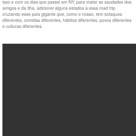
isso e com os dias que passei em NY, para matar as saudades dos
amigos e da Ilha, adicionei alguns estados a essa road trip
cruzando esse país gigante que, como o nosso, tem sotaques
diferentes, comidas diferentes, hábitos diferentes, povos diferentes
e culturas diferentes.