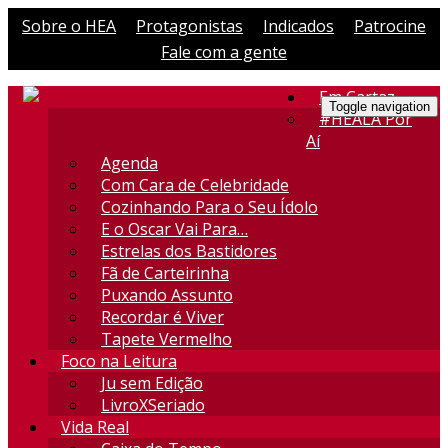
Sobre o HEA
Protagonistas
Indicados
Patrocine
Fale com a gente
Em Cartaz
Toggle navigation
#HEALA Por
Aí
Agenda
Com Cara de Celebridade
Cozinhando Para o Seu Ídolo
E o Oscar Vai Para…
Estrelas dos Bastidores
Fã de Carteirinha
Puxando Assunto
Recordar é Viver
Tapete Vermelho
Foco na Leitura
Ju sem Edição
LivroXSeriado
Vida Real