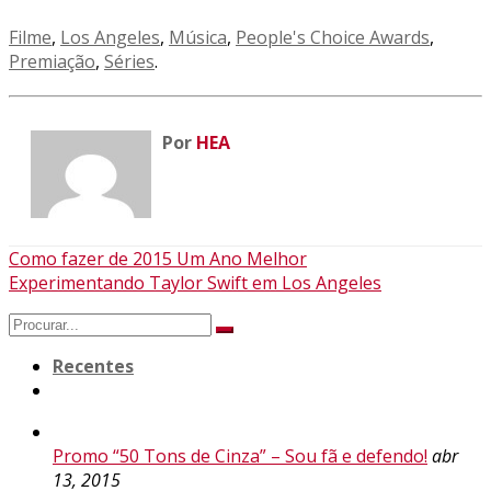
Filme
,
Los Angeles
,
Música
,
People's Choice Awards
,
Premiação
,
Séries
.
Por
HEA
Navegação
Como fazer de 2015 Um Ano Melhor
Experimentando Taylor Swift em Los Angeles
da
Search
Postagem
for:
Recentes
Promo “50 Tons de Cinza” – Sou fã e defendo!
abr
13, 2015