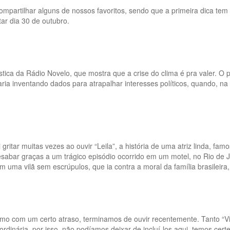
mpartilhar alguns de nossos favoritos, sendo que a primeira dica tem 
tar dia 30 de outubro.
ica da Rádio Novelo, que mostra que a crise do clima é pra valer. O 
taria inventando dados para atrapalhar interesses políticos, quando, 
gritar muitas vezes ao ouvir “Leila”, a história de uma atriz linda, f
sabar graças a um trágico episódio ocorrido em um motel, no Rio de J
 em uma vilã sem escrúpulos, que ia contra a moral da família brasileira
esmo com um certo atraso, terminamos de ouvir recentemente. Tanto “V
rdinária, por isso, não podíamos deixar de incluí-los aqui, temos cer