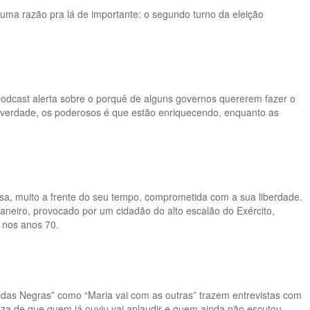
uma razão pra lá de importante: o segundo turno da eleição
podcast alerta sobre o porquê de alguns governos quererem fazer o
na verdade, os poderosos é que estão enriquecendo, enquanto as
amosa, muito a frente do seu tempo, comprometida com a sua liberdade.
aneiro, provocado por um cidadão do alto escalão do Exército,
, nos anos 70.
idas Negras” como “Maria vai com as outras” trazem entrevistas com
teza de que quem já ouviu vai aplaudir e quem ainda não escutou