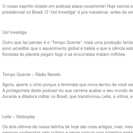
O nosso espírito viciado em podcast ataca novamente! Hoje vamos co
presidencial no Brasil. O “Uol Investiga” é pra maratonar, antes de vo
Uol Investiga
Outro que faz pensar é o “Tempo Quente”, mais uma produção fantást
povo acreditar que o aquecimento global é balela e que a ciência es
florestas do planeta pegam fogo e as enxurradas matam milhões.
Tempo Quente – Rádio Novelo
Agora, aperte o cinto porque a feminista que mora dentro de você vai 
A protagonista deste podcast viu sua carreira acabar e seu mundo de
durante a ditadura militar no Brasil, que transformou Leila, a vítima,
Leila – Globoplay
Os dois últimos da nossa listinha de hoje são mais antigos, mas, m
pessoas conhecidas pelo público e gente comum com trajetória extrao