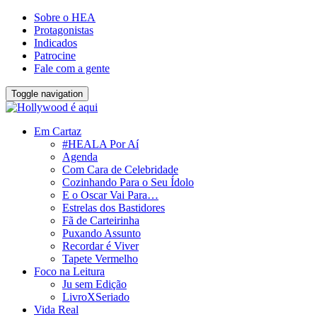
Sobre o HEA
Protagonistas
Indicados
Patrocine
Fale com a gente
Toggle navigation
Em Cartaz
#HEALA Por Aí
Agenda
Com Cara de Celebridade
Cozinhando Para o Seu Ídolo
E o Oscar Vai Para…
Estrelas dos Bastidores
Fã de Carteirinha
Puxando Assunto
Recordar é Viver
Tapete Vermelho
Foco na Leitura
Ju sem Edição
LivroXSeriado
Vida Real