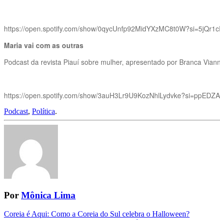
https://open.spotify.com/show/0qycUnfp92MidYXzMC8t0W?si=5jQ
Maria vai com as outras
Podcast da revista Piauí sobre mulher, apresentado por Branca Vian
https://open.spotify.com/show/3auH3Lr9U9KozNhlLydvke?si=ppE
Podcast
,
Política
.
Por
Mônica Lima
Navegação
Coreia é Aqui: Como a Coreia do Sul celebra o Halloween?