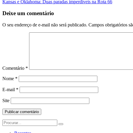
Kansas e Oklahoma: Duas paradas imperdíveis na Rota 66
da
Postagem
Deixe um comentário
O seu endereço de e-mail não será publicado.
Campos obrigatórios s
Comentário
*
Nome
*
E-mail
*
Site
Search
for: