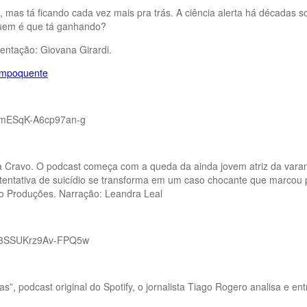
al, mas tá ficando cada vez mais pra trás. A ciência alerta há décadas
quem é que tá ganhando?
entação: Giovana Girardi.
tempoquente
7dmESqK-A6cp97an-g
 Leila Cravo. O podcast começa com a queda da ainda jovem atriz da va
a tentativa de suicídio se transforma em um caso chocante que marcou p
so Produções. Narração: Leandra Leal
X53SSUKrz9Av-FPQ5w
”, podcast original do Spotify, o jornalista Tiago Rogero analisa e entr