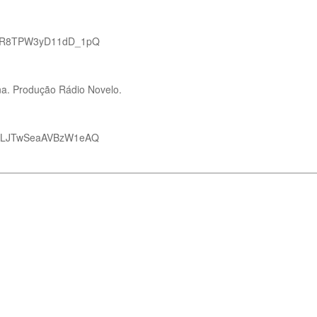
r1cR8TPW3yD11dD_1pQ
na. Produção Rádio Novelo.
DZALJTwSeaAVBzW1eAQ