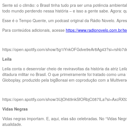
Sente só o climão: o Brasil tinha tudo pra ser uma potência ambient
todo mundo perdendo nessa história – e isso a gente sabe. Agora: 
Esse é o Tempo Quente, um podcast original da Rádio Novelo. Apres
Para conteúdos adicionais, acesse
https://www.radionovelo.com.br/
https://open.spotify.com/show/5g1iYnkOFGdve9eAr8Ag43?si=rshb
Leila
Leila conta o desenrolar cheio de reviravoltas da história da atriz
ditadura militar no Brasil. O que primeiramente foi tratado como um
Globoplay, produzido pela bigBonsai em coprodução com a Multiver
https://open.spotify.com/show/3UjOh69nkSfORbjC087ILa?si=AxcR
Vidas Negras
Vidas negras importam. E, aqui, elas são celebradas. No “Vidas Negras
atualidade.