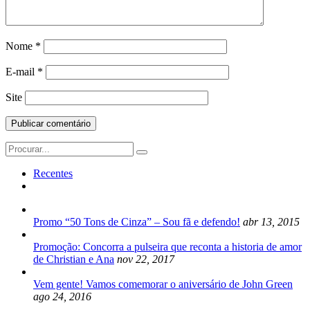
Nome
*
E-mail
*
Site
Search
for:
Recentes
Promo “50 Tons de Cinza” – Sou fã e defendo!
abr 13, 2015
Promoção: Concorra a pulseira que reconta a historia de amor
de Christian e Ana
nov 22, 2017
Vem gente! Vamos comemorar o aniversário de John Green
ago 24, 2016