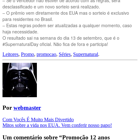
– Se o vencedor não estiver de acordo com as regras, será
desclassificado e um novo sorteio será realizado.
– O prêmio vem diretamente dos EUA mas o sorteio é exclusivo
para residentes no Brasil.
– Estas regras podem ser atualizadas a qualquer momento, caso
haja necessidade.
O resultado sai na semana do dia 13 de setembro, que é o
#SupernaturalDay oficial. Não fica de fora e participa!
Leitores
,
Promo
,
promocao
,
Séries
,
Supernatural
.
Por
webmaster
Navegação
Com Vocês É Muito Mais Divertido
Mitos sobre a vida nos EUA. Vem conferir nosso papo!
da
Postagem
Um comentário sobre “
Promoção 12 anos