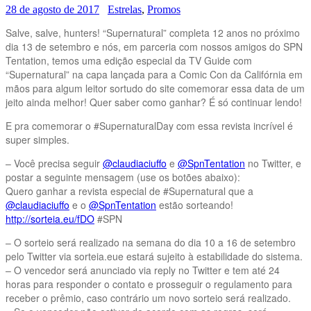
28 de agosto de 2017
Estrelas
,
Promos
Salve, salve, hunters! “Supernatural” completa 12 anos no próximo
dia 13 de setembro e nós, em parceria com nossos amigos do SPN
Tentation, temos uma edição especial da TV Guide com
“Supernatural” na capa lançada para a Comic Con da Califórnia em
mãos para algum leitor sortudo do site comemorar essa data de um
jeito ainda melhor! Quer saber como ganhar? É só continuar lendo!
E pra comemorar o #SupernaturalDay com essa revista incrível é
super simples.
– Você precisa seguir
@claudiaciuffo
e
@SpnTentation
no Twitter, e
postar a seguinte mensagem (use os botões abaixo):
Quero ganhar a revista especial de #Supernatural que a
@claudiaciuffo
e o
@SpnTentation
estão sorteando!
http://sorteia.eu/fDO
#SPN
– O sorteio será realizado na semana do dia 10 a 16 de setembro
pelo Twitter via sorteia.eue estará sujeito à estabilidade do sistema.
– O vencedor será anunciado via reply no Twitter e tem até 24
horas para responder o contato e prosseguir o regulamento para
receber o prêmio, caso contrário um novo sorteio será realizado.