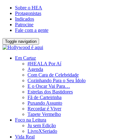
Sobre o HEA
Protagonistas
Indicados
Patrocine
Fale com a gente
Toggle navigation
Em Cartaz
#HEALA Por Aí
Agenda
Com Cara de Celebridade
Cozinhando Para o Seu Ídolo
E o Oscar Vai Para…
Estrelas dos Bastidores
Fã de Carteirinha
Puxando Assunto
Recordar é Viver
Tapete Vermelho
Foco na Leitura
Ju sem Edição
LivroXSeriado
Vida Real