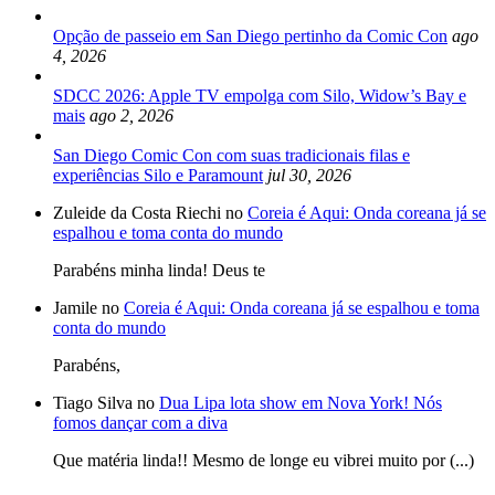
Opção de passeio em San Diego pertinho da Comic Con
ago
4, 2026
SDCC 2026: Apple TV empolga com Silo, Widow’s Bay e
mais
ago 2, 2026
San Diego Comic Con com suas tradicionais filas e
experiências Silo e Paramount
jul 30, 2026
Zuleide da Costa Riechi no
Coreia é Aqui: Onda coreana já se
espalhou e toma conta do mundo
Parabéns minha linda! Deus te
Jamile no
Coreia é Aqui: Onda coreana já se espalhou e toma
conta do mundo
Parabéns,
Tiago Silva no
Dua Lipa lota show em Nova York! Nós
fomos dançar com a diva
Que matéria linda!! Mesmo de longe eu vibrei muito por (...)