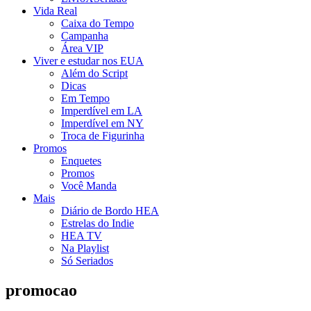
Vida Real
Caixa do Tempo
Campanha
Área VIP
Viver e estudar nos EUA
Além do Script
Dicas
Em Tempo
Imperdível em LA
Imperdível em NY
Troca de Figurinha
Promos
Enquetes
Promos
Você Manda
Mais
Diário de Bordo HEA
Estrelas do Indie
HEA TV
Na Playlist
Só Seriados
promocao