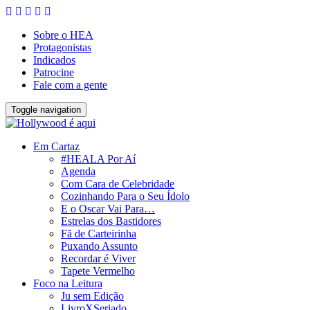
Sobre o HEA
Protagonistas
Indicados
Patrocine
Fale com a gente
Toggle navigation
Em Cartaz
#HEALA Por Aí
Agenda
Com Cara de Celebridade
Cozinhando Para o Seu Ídolo
E o Oscar Vai Para…
Estrelas dos Bastidores
Fã de Carteirinha
Puxando Assunto
Recordar é Viver
Tapete Vermelho
Foco na Leitura
Ju sem Edição
LivroXSeriado