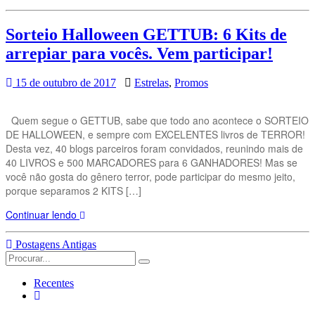
Sorteio Halloween GETTUB: 6 Kits de
arrepiar para vocês. Vem participar!
15 de outubro de 2017
Estrelas
,
Promos
Quem segue o GETTUB, sabe que todo ano acontece o SORTEIO
DE HALLOWEEN, e sempre com EXCELENTES livros de TERROR!
Desta vez, 40 blogs parceiros foram convidados, reunindo mais de
40 LIVROS e 500 MARCADORES para 6 GANHADORES! Mas se
você não gosta do gênero terror, pode participar do mesmo jeito,
porque separamos 2 KITS […]
Continuar lendo
Navegação
Postagens Antigas
Search
das
for:
Postagens
Recentes