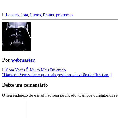
Leitores
,
lista
,
Livros
,
Promo
,
promocao
.
Por
webmaster
Navegação
Com Vocês É Muito Mais Divertido
“Darker”: Vem saber o que mais gostamos da visão de Christian
da
Postagem
Deixe um comentário
O seu endereço de e-mail não será publicado.
Campos obrigatórios s