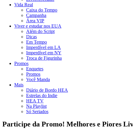
Vida Real
Caixa do Tempo
Campanha
Área VIP
Viver e estudar nos EUA
Além do Script
Dicas
Em Tempo
Imperdível em LA
Imperdível em NY
Troca de Figurinha
Promos
Enquetes
Promos
Você Manda
Mais
Diário de Bordo HEA
Estrelas do Indie
HEA TV
Na Playlist
Só Seriados
Participe da Promo! Melhores e Piores Liv