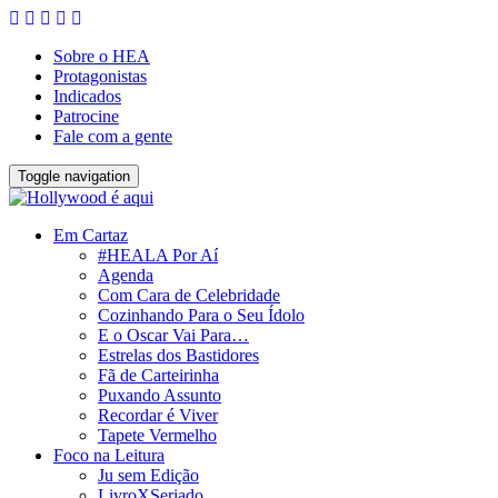
Sobre o HEA
Protagonistas
Indicados
Patrocine
Fale com a gente
Toggle navigation
Em Cartaz
#HEALA Por Aí
Agenda
Com Cara de Celebridade
Cozinhando Para o Seu Ídolo
E o Oscar Vai Para…
Estrelas dos Bastidores
Fã de Carteirinha
Puxando Assunto
Recordar é Viver
Tapete Vermelho
Foco na Leitura
Ju sem Edição
LivroXSeriado