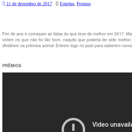
11 de dezembro de 2017
Estrelas
,
Promos
Fim de ano e começam as listas do que teve de melhor em 2017. M
votem no que não foi tão bom, naquilo que poderia ter sido melho
dividirem os prêmios acima! Entrem logo no post para saberem como 
PRÊMIOS