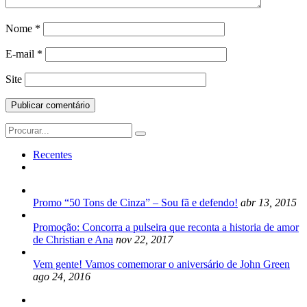
Nome
*
E-mail
*
Site
Search
for:
Recentes
Promo “50 Tons de Cinza” – Sou fã e defendo!
abr 13, 2015
Promoção: Concorra a pulseira que reconta a historia de amor
de Christian e Ana
nov 22, 2017
Vem gente! Vamos comemorar o aniversário de John Green
ago 24, 2016