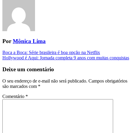
Por
Mônica Lima
Navegação
Boca a Boca: Série brasileira é boa opção na Netflix
Hollywood é Aqui: Jornada completa 9 anos com muitas conquistas
da
Postagem
Deixe um comentário
O seu endereço de e-mail não será publicado.
Campos obrigatórios
são marcados com
*
Comentário
*