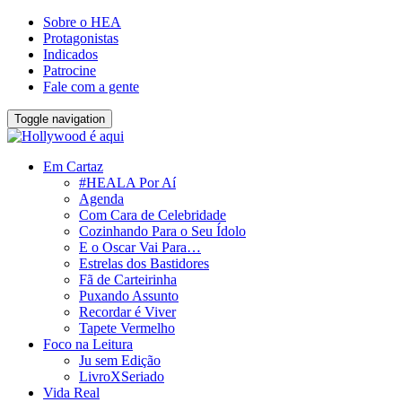
Sobre o HEA
Protagonistas
Indicados
Patrocine
Fale com a gente
Toggle navigation
Em Cartaz
#HEALA Por Aí
Agenda
Com Cara de Celebridade
Cozinhando Para o Seu Ídolo
E o Oscar Vai Para…
Estrelas dos Bastidores
Fã de Carteirinha
Puxando Assunto
Recordar é Viver
Tapete Vermelho
Foco na Leitura
Ju sem Edição
LivroXSeriado
Vida Real