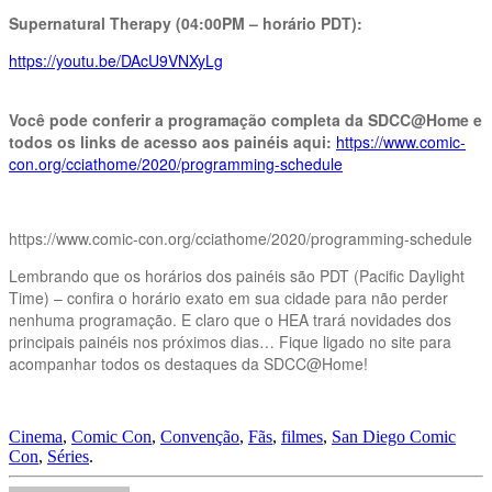
Supernatural Therapy (04:00PM – horário PDT):
https://youtu.be/DAcU9VNXyLg
Você pode conferir a programação completa da SDCC@Home e
todos os links de acesso aos painéis aqui:
https://www.comic-
con.org/cciathome/2020/programming-schedule
https://www.comic-con.org/cciathome/2020/programming-schedule
Lembrando que os horários dos painéis são PDT (Pacific Daylight
Time) – confira o horário exato em sua cidade para não perder
nenhuma programação. E claro que o HEA trará novidades dos
principais painéis nos próximos dias… Fique ligado no site para
acompanhar todos os destaques da SDCC@Home!
Cinema
,
Comic Con
,
Convenção
,
Fãs
,
filmes
,
San Diego Comic
Con
,
Séries
.