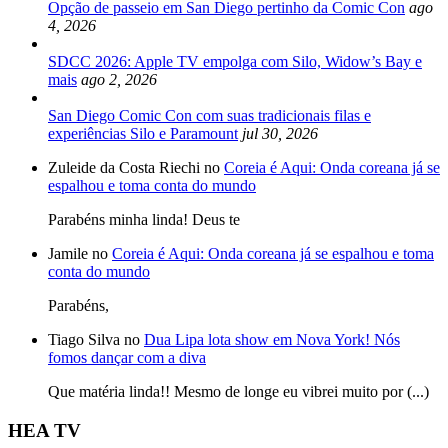
Opção de passeio em San Diego pertinho da Comic Con
ago
4, 2026
SDCC 2026: Apple TV empolga com Silo, Widow’s Bay e
mais
ago 2, 2026
San Diego Comic Con com suas tradicionais filas e
experiências Silo e Paramount
jul 30, 2026
Zuleide da Costa Riechi no
Coreia é Aqui: Onda coreana já se
espalhou e toma conta do mundo
Parabéns minha linda! Deus te
Jamile no
Coreia é Aqui: Onda coreana já se espalhou e toma
conta do mundo
Parabéns,
Tiago Silva no
Dua Lipa lota show em Nova York! Nós
fomos dançar com a diva
Que matéria linda!! Mesmo de longe eu vibrei muito por (...)
HEA TV