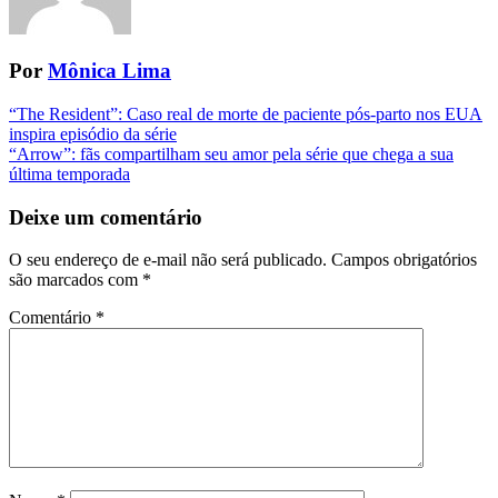
Por
Mônica Lima
Navegação
“The Resident”: Caso real de morte de paciente pós-parto nos EUA
inspira episódio da série
da
“Arrow”: fãs compartilham seu amor pela série que chega a sua
Postagem
última temporada
Deixe um comentário
O seu endereço de e-mail não será publicado.
Campos obrigatórios
são marcados com
*
Comentário
*