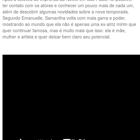
ter contato com os atores e conhecer um pouco mais de cada um,
além de descobrir algumas novidades sobre a nova temporada.
Segundo Emanuelle, Samantha volta com mais garra e poder,
mostrando ao mundo que ela não é apenas uma ex-atriz mirim que
quer continuar famosa, mas é muito mais que isso: ela é mãe,
mulher e artista e quer deixar bem claro seu potencial.