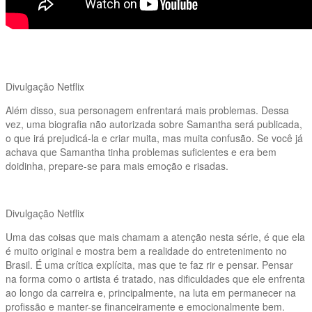
Divulgação Netflix
Além disso, sua personagem enfrentará mais problemas. Dessa
vez, uma biografia não autorizada sobre Samantha será publicada,
o que irá prejudicá-la e criar muita, mas muita confusão. Se você já
achava que Samantha tinha problemas suficientes e era bem
doidinha, prepare-se para mais emoção e risadas.
Divulgação Netflix
Uma das coisas que mais chamam a atenção nesta série, é que ela
é muito original e mostra bem a realidade do entretenimento no
Brasil. É uma crítica explícita, mas que te faz rir e pensar. Pensar
na forma como o artista é tratado, nas dificuldades que ele enfrenta
ao longo da carreira e, principalmente, na luta em permanecer na
profissão e manter-se financeiramente e emocionalmente bem.