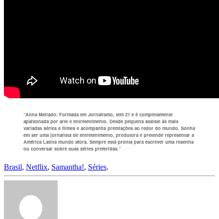
“Anna Mellado: Formada em Jornalismo, tem 21 e é completamente
apaixonada por arte e entretenimento. Desde pequena assiste às mais
variadas séries e filmes e acompanha premiações ao redor do mundo. Sonha
em ser uma jornalista de entretenimento, produtora e pretende representar a
América Latina mundo afora. Sempre está pronta para escrever uma resenha
ou conversar sobre suas séries preferidas.”
Brasil
,
Netflix
,
Samantha!
,
Séries
.