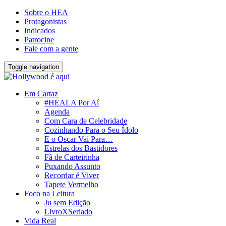
Sobre o HEA
Protagonistas
Indicados
Patrocine
Fale com a gente
Toggle navigation
Em Cartaz
#HEALA Por Aí
Agenda
Com Cara de Celebridade
Cozinhando Para o Seu Ídolo
E o Oscar Vai Para…
Estrelas dos Bastidores
Fã de Carteirinha
Puxando Assunto
Recordar é Viver
Tapete Vermelho
Foco na Leitura
Ju sem Edição
LivroXSeriado
Vida Real