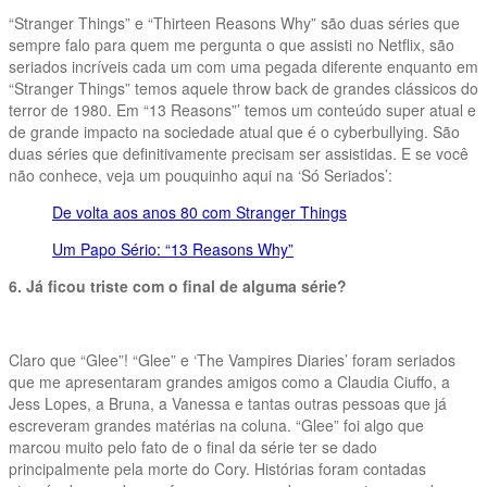
“Stranger Things” e “Thirteen Reasons Why” são duas séries que
sempre falo para quem me pergunta o que assisti no Netflix, são
seriados incríveis cada um com uma pegada diferente enquanto em
“Stranger Things” temos aquele throw back de grandes clássicos do
terror de 1980. Em “13 Reasons”’ temos um conteúdo super atual e
de grande impacto na sociedade atual que é o cyberbullying. São
duas séries que definitivamente precisam ser assistidas. E se você
não conhece, veja um pouquinho aqui na ‘Só Seriados’:
De volta aos anos 80 com Stranger Things
Um Papo Sério: “13 Reasons Why”
6. Já ficou triste com o final de alguma série?
Claro que “Glee”! “Glee” e ‘The Vampires Diaries’ foram seriados
que me apresentaram grandes amigos como a Claudia Ciuffo, a
Jess Lopes, a Bruna, a Vanessa e tantas outras pessoas que já
escreveram grandes matérias na coluna. “Glee” foi algo que
marcou muito pelo fato de o final da série ter se dado
principalmente pela morte do Cory. Histórias foram contadas