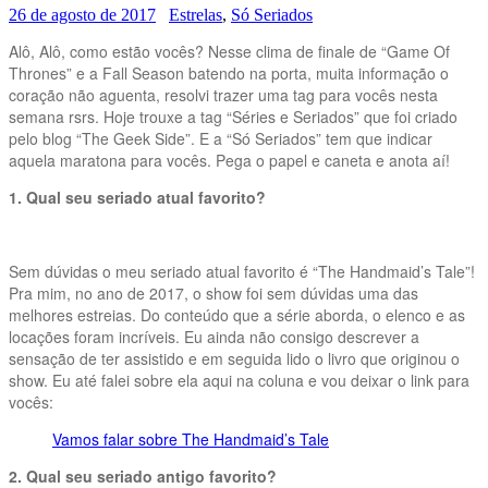
26 de agosto de 2017
Estrelas
,
Só Seriados
Alô, Alô, como estão vocês? Nesse clima de finale de “Game Of
Thrones” e a Fall Season batendo na porta, muita informação o
coração não aguenta, resolvi trazer uma tag para vocês nesta
semana rsrs. Hoje trouxe a tag “Séries e Seriados” que foi criado
pelo blog “The Geek Side”. E a “Só Seriados” tem que indicar
aquela maratona para vocês. Pega o papel e caneta e anota aí!
1. Qual seu seriado atual favorito?
Sem dúvidas o meu seriado atual favorito é “The Handmaid’s Tale”!
Pra mim, no ano de 2017, o show foi sem dúvidas uma das
melhores estreias. Do conteúdo que a série aborda, o elenco e as
locações foram incríveis. Eu ainda não consigo descrever a
sensação de ter assistido e em seguida lido o livro que originou o
show. Eu até falei sobre ela aqui na coluna e vou deixar o link para
vocês:
Vamos falar sobre The Handmaid’s Tale
2. Qual seu seriado antigo favorito?