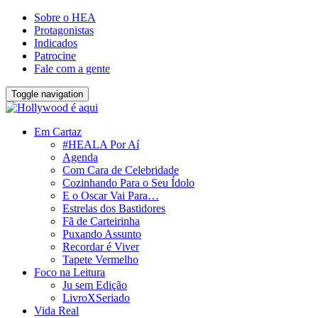
Sobre o HEA
Protagonistas
Indicados
Patrocine
Fale com a gente
Toggle navigation
Em Cartaz
#HEALA Por Aí
Agenda
Com Cara de Celebridade
Cozinhando Para o Seu Ídolo
E o Oscar Vai Para…
Estrelas dos Bastidores
Fã de Carteirinha
Puxando Assunto
Recordar é Viver
Tapete Vermelho
Foco na Leitura
Ju sem Edição
LivroXSeriado
Vida Real