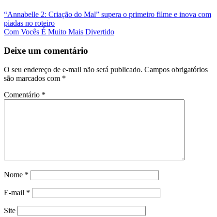
Navegação
“Annabelle 2: Criação do Mal” supera o primeiro filme e inova com
piadas no roteiro
da
Com Vocês É Muito Mais Divertido
Postagem
Deixe um comentário
O seu endereço de e-mail não será publicado.
Campos obrigatórios
são marcados com
*
Comentário
*
Nome
*
E-mail
*
Site