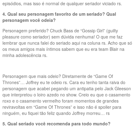
episódios, mas isso é normal de qualquer seriador viciado rs.
4. Qual seu personagem favorito de um seriado? Qual
personagem você odeia?
Personagem preferido? Chuck Bass de “Gossip Girl” (guilty
pleasure como seriador) sem dúvida nenhuma! O que me faz
lembrar que nunca falei do seriado aqui na coluna rs. Acho que só
os meus amigos mais íntimos sabem que eu era team Blair na
minha adolescência rs.
Personagem que mais odeio? Diretamente de “Game Of
Thrones”… Joffrey eu te odeio rs. Cara eu tenho tanta raiva do
personagem que acabei pegando um antipatia pelo Jack Gleeson
que interpretou o loiro azedo no show. Creio eu que o casamento
roxo e o casamento vermelho foram momentos de grandes
reviravoltas em “Game Of Thrones” e isso não é spoiler para
ninguém, eu fiquei tão feliz quando Joffrey morreu… rs
5. Qual seriado você recomenda para todo mundo?