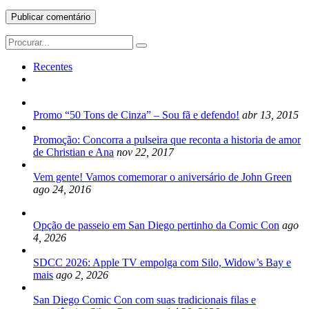
Search
for:
Recentes
Promo “50 Tons de Cinza” – Sou fã e defendo!
abr 13, 2015
Promoção: Concorra a pulseira que reconta a historia de amor
de Christian e Ana
nov 22, 2017
Vem gente! Vamos comemorar o aniversário de John Green
ago 24, 2016
Opção de passeio em San Diego pertinho da Comic Con
ago
4, 2026
SDCC 2026: Apple TV empolga com Silo, Widow’s Bay e
mais
ago 2, 2026
San Diego Comic Con com suas tradicionais filas e