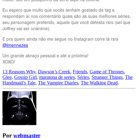
Eu espero que muito que vocês tenham gostado da tag e
respondam aí nos comentário quais são as suas melhores séries,
seu personagem preferido, aquele que você detesta rsrs (sei que
Joffrey vai ser unânime).
E pra quem ainda não me segue no Instagram corre lá rsrs
@lmennezes
Um grande abraço pessoal e até a próxima!
XOXO!
13 Reasons Why
,
Dawson’s Creek
,
Friends
,
Game of Thrones
,
Glee
,
Gossip Girl
,
maratona de series
,
Séries
,
Stranger Things
,
The
Handmaid’s Tale
,
The Vampire Diaries
,
The Walking Dead
.
Por
webmaster