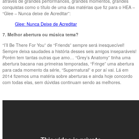
através de grandes performances, grandes momentos, grandes
conquistas como o título de uma das matérias que fiz para o HEA –
“Glee – Nunca deixe de Acreditar”:
Glee: Nunca Deixe de Acreditar
7. Melhor abertura ou música tema?
“I’ll Be There For You” de “Friends” sempre será inesquecível!
Sempre deixa saudades a história desses seis amigos inseparáveis!
Porém tem tantas outras que amo… “Grey’s Anatomy” tinha uma
abertura bacana nas primeiras temporadas, “Fringe” uma abertura
para cada momento da série, “Supernatural” e por aí vai. Lá em
2014 fizemos uma matéria sobre aberturas e ainda hoje concordo
com todas elas, sem dúvidas continuam sendo as melhores.