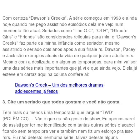
Com certeza “Dawson’s Creeks”. A série começou em 1998 e ainda
hoje quando me pego assistindo episódios dela me vejo num
momento tão atual. Seriados como “The O.C”, “OTH”, “Gilmore
Girls” e “Friends” são considerados relíquias para mim e “Dawson’s
Creeks” faz parte da minha infância como seriador, mesmo
assistindo o seriado dois anos após a sua finale rs. Dawson, Pacey
e Jack são exemplos atuais da vida de qualquer jovem adulto rsrs.
Mesmo com a deslizada em algumas temporadas, para mim vai ser
uma das séries mais importantes que já vi e que ainda vejo. E ela já
esteve em cartaz aqui na coluna confere aí:
Dawson’s Creek – Um dos melhores dramas
adolescentes já feitos
3. Cite um seriado que todos gostam e você não gosta.
Tem mais ou menos uma temporada que larguei “TWD”
(POLÊMICO)… Não é que eu não goste do show. Eu apenas parei
de assisti por ter me identificado com tantas outras séries e acabei
ficando sem tempo pra ver e também nem fiz um esforço pra isso
rsrs. Eu não detesto nenhuma série, talvez deteste alguns