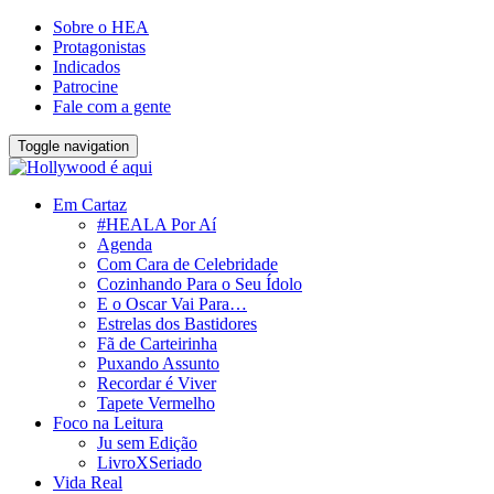
Sobre o HEA
Protagonistas
Indicados
Patrocine
Fale com a gente
Toggle navigation
Em Cartaz
#HEALA Por Aí
Agenda
Com Cara de Celebridade
Cozinhando Para o Seu Ídolo
E o Oscar Vai Para…
Estrelas dos Bastidores
Fã de Carteirinha
Puxando Assunto
Recordar é Viver
Tapete Vermelho
Foco na Leitura
Ju sem Edição
LivroXSeriado
Vida Real