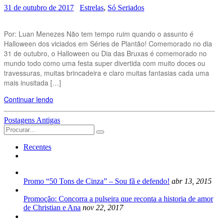
31 de outubro de 2017
Estrelas
,
Só Seriados
Por: Luan Menezes Não tem tempo ruim quando o assunto é
Halloween dos viciados em Séries de Plantão! Comemorado no dia
31 de outubro, o Halloween ou Dia das Bruxas é comemorado no
mundo todo como uma festa super divertida com muito doces ou
travessuras, muitas brincadeira e claro muitas fantasias cada uma
mais inusitada […]
Continuar lendo
Navegação
Postagens Antigas
Search
das
for:
Postagens
Recentes
Promo “50 Tons de Cinza” – Sou fã e defendo!
abr 13, 2015
Promoção: Concorra a pulseira que reconta a historia de amor
de Christian e Ana
nov 22, 2017