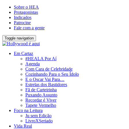
Sobre o HEA
Protagonistas
Indicados
Patrocine
Fale com a gente
Toggle navigation
Em Cartaz
#HEALA Por Aí
Agenda
Com Cara de Celebridade
Cozinhando Para o Seu Ídolo
E o Oscar Vai Para…
Estrelas dos Bastidores
Fã de Carteirinha
Puxando Assunto
Recordar é Viver
Tapete Vermelho
Foco na Leitura
Ju sem Edição
LivroXSeriado
Vida Real