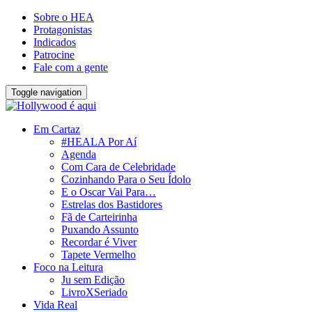
Sobre o HEA
Protagonistas
Indicados
Patrocine
Fale com a gente
Toggle navigation
Em Cartaz
#HEALA Por Aí
Agenda
Com Cara de Celebridade
Cozinhando Para o Seu Ídolo
E o Oscar Vai Para…
Estrelas dos Bastidores
Fã de Carteirinha
Puxando Assunto
Recordar é Viver
Tapete Vermelho
Foco na Leitura
Ju sem Edição
LivroXSeriado
Vida Real