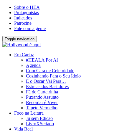
Sobre o HEA
Protagonistas
Indicados
Patrocine
Fale com a gente
Toggle navigation
Em Cartaz
#HEALA Por Aí
Agenda
Com Cara de Celebridade
Cozinhando Para o Seu Ídolo
E o Oscar Vai Para…
Estrelas dos Bastidores
Fã de Carteirinha
Puxando Assunto
Recordar é Viver
Tapete Vermelho
Foco na Leitura
Ju sem Edição
LivroXSeriado
Vida Real