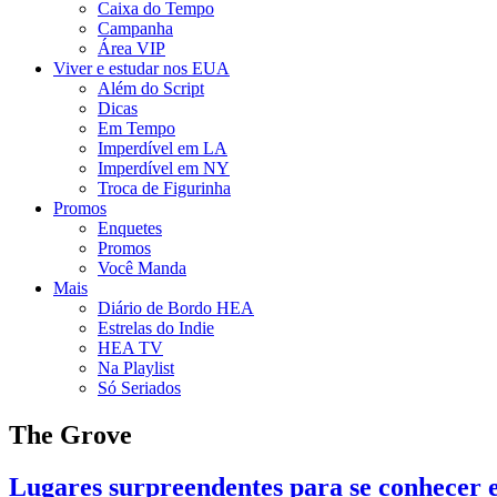
Caixa do Tempo
Campanha
Área VIP
Viver e estudar nos EUA
Além do Script
Dicas
Em Tempo
Imperdível em LA
Imperdível em NY
Troca de Figurinha
Promos
Enquetes
Promos
Você Manda
Mais
Diário de Bordo HEA
Estrelas do Indie
HEA TV
Na Playlist
Só Seriados
The Grove
Lugares surpreendentes para se conhecer 