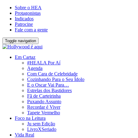
Sobre o HEA
Protagonistas
Indicados
Patrocine
Fale com a gente
Toggle navigation
Em Cartaz
#HEALA Por Aí
Agenda
Com Cara de Celebridade
Cozinhando Para o Seu Ídolo
E o Oscar Vai Para…
Estrelas dos Bastidores
Fã de Carteirinha
Puxando Assunto
Recordar é Viver
Tapete Vermelho
Foco na Leitura
Ju sem Edição
LivroXSeriado
Vida Real