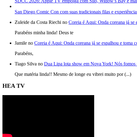
SDCC 2026: Apple TV empolga com Silo, Widow’s Bay e mai
San Diego Comic Con com suas tradicionais filas e experiência
Zuleide da Costa Riechi no
Coreia é Aqui: Onda coreana já se
Parabéns minha linda! Deus te
Jamile no
Coreia é Aqui: Onda coreana já se espalhou e toma 
Parabéns,
Tiago Silva no
Dua Lipa lota show em Nova York! Nós fomos 
Que matéria linda!! Mesmo de longe eu vibrei muito por (...)
HEA TV