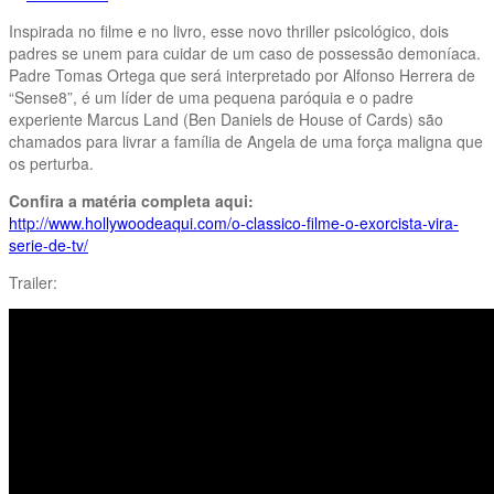
Inspirada no filme e no livro, esse novo thriller psicológico, dois
padres se unem para cuidar de um caso de possessão demoníaca.
Padre Tomas Ortega que será interpretado por Alfonso Herrera de
“Sense8”, é um líder de uma pequena paróquia e o padre
experiente Marcus Land (Ben Daniels de House of Cards) são
chamados para livrar a família de Angela de uma força maligna que
os perturba.
Confira a matéria completa aqui:
http://www.hollywoodeaqui.com/o-classico-filme-o-exorcista-vira-
serie-de-tv/
Trailer: