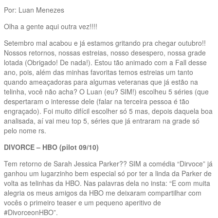
Por: Luan Menezes
Olha a gente aqui outra vez!!!!
Setembro mal acabou e já estamos gritando pra chegar outubro!!
Nossos retornos, nossas estreias, nosso desespero, nossa grade
lotada (Obrigado! De nada!). Estou tão animado com a Fall desse
ano, pois, além das minhas favoritas temos estreias um tanto
quando ameaçadoras para algumas veteranas que já estão na
telinha, você não acha? O Luan (eu? SIM!) escolheu 5 séries (que
despertaram o interesse dele (falar na terceira pessoa é tão
engraçado). Foi muito difícil escolher só 5 mas, depois daquela boa
analisada, aí vai meu top 5, séries que já entraram na grade só
pelo nome rs.
DIVORCE – HBO (pilot 09/10)
Tem retorno de Sarah Jessica Parker?? SIM a comédia “Dirvoce” já
ganhou um lugarzinho bem especial só por ter a linda da Parker de
volta as telinhas da HBO. Nas palavras dela no insta: “E com muita
alegria os meus amigos da HBO me deixaram compartilhar com
vocês o primeiro teaser e um pequeno aperitivo de
#DivorceonHBO”.