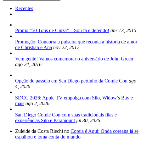
for:
Recentes
Promo “50 Tons de Cinza” – Sou fã e defendo!
abr 13, 2015
Promoção: Concorra a pulseira que reconta a historia de amor
de Christian e Ana
nov 22, 2017
Vem gente! Vamos comemorar o aniversário de John Green
ago 24, 2016
Opção de passeio em San Diego pertinho da Comic Con
ago
4, 2026
SDCC 2026: Apple TV empolga com Silo, Widow’s Bay e
mais
ago 2, 2026
San Diego Comic Con com suas tradicionais filas e
experiências Silo e Paramount
jul 30, 2026
Zuleide da Costa Riechi no
Coreia é Aqui: Onda coreana já se
espalhou e toma conta do mundo