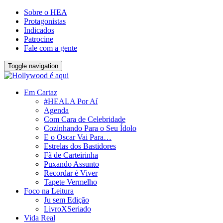
Sobre o HEA
Protagonistas
Indicados
Patrocine
Fale com a gente
Toggle navigation
Em Cartaz
#HEALA Por Aí
Agenda
Com Cara de Celebridade
Cozinhando Para o Seu Ídolo
E o Oscar Vai Para…
Estrelas dos Bastidores
Fã de Carteirinha
Puxando Assunto
Recordar é Viver
Tapete Vermelho
Foco na Leitura
Ju sem Edição
LivroXSeriado
Vida Real