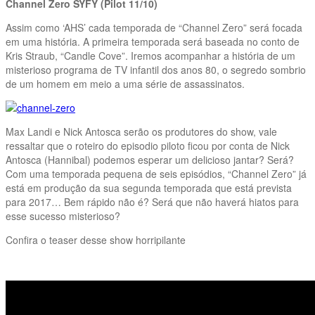
Channel Zero SYFY (Pilot 11/10)
Assim como ‘AHS’ cada temporada de “Channel Zero” será focada
em uma história. A primeira temporada será baseada no conto de
Kris Straub, “Candle Cove”. Iremos acompanhar a história de um
misterioso programa de TV infantil dos anos 80, o segredo sombrio
de um homem em meio a uma série de assassinatos.
Max Landi e Nick Antosca serão os produtores do show, vale
ressaltar que o roteiro do episodio piloto ficou por conta de Nick
Antosca (Hannibal) podemos esperar um delicioso jantar? Será?
Com uma temporada pequena de seis episódios, “Channel Zero” já
está em produção da sua segunda temporada que está prevista
para 2017… Bem rápido não é? Será que não haverá hiatos para
esse sucesso misterioso?
Confira o teaser desse show horripilante