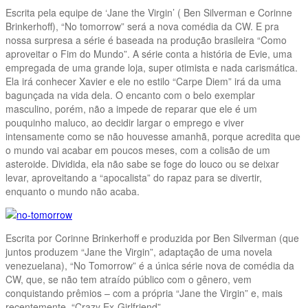
Escrita pela equipe de ‘Jane the Virgin’ ( Ben Silverman e Corinne
Brinkerhoff), “No tomorrow” será a nova comédia da CW. E pra
nossa surpresa a série é baseada na produção brasileira “Como
aproveitar o Fim do Mundo”. A série conta a história de Evie, uma
empregada de uma grande loja, super otimista e nada carismática.
Ela irá conhecer Xavier e ele no estilo “Carpe Diem” irá da uma
bagunçada na vida dela. O encanto com o belo exemplar
masculino, porém, não a impede de reparar que ele é um
pouquinho maluco, ao decidir largar o emprego e viver
intensamente como se não houvesse amanhã, porque acredita que
o mundo vai acabar em poucos meses, com a colisão de um
asteroide. Dividida, ela não sabe se foge do louco ou se deixar
levar, aproveitando a “apocalista” do rapaz para se divertir,
enquanto o mundo não acaba.
Escrita por Corinne Brinkerhoff e produzida por Ben Silverman (que
juntos produzem “Jane the Virgin”, adaptação de uma novela
venezuelana), “No Tomorrow” é a única série nova de comédia da
CW, que, se não tem atraído público com o gênero, vem
conquistando prêmios – com a própria “Jane the Virgin” e, mais
recentemente, “Crazy Ex-Girlfriend”.