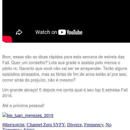
Bom, essas são as dicas rápidas para esta semana de estreia das
Fall. Quer um conselho? Lota sua grade e assista pelo menos o
piloto rs. Garanto que você não vai ser se arrepender. Terão alguns
episódios atrasados, mas as férias de fim de anos estão aí pra isso,
correr atrás do prejuízo, não é mesmo?
Um grande abraço! E depois me conta qual é seu top 5 estreias Fall
2016.
Até a próxima pessoal!
#theexorcist
,
Channel Zero SYFY
,
Divorce
,
Frequency
,
No
Tomorrow
,
Séries
.