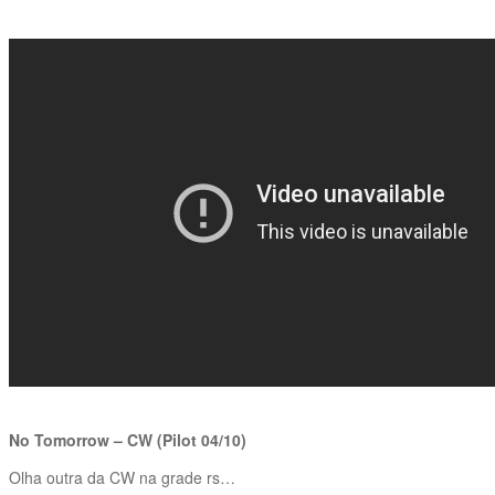
No Tomorrow – CW (Pilot 04/10)
Olha outra da CW na grade rs…