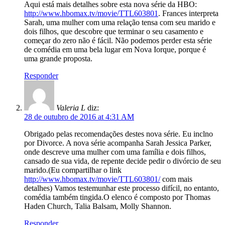
Aqui está mais detalhes sobre esta nova série da HBO:
http://www.hbomax.tv/movie/TTL603801
. Frances interpreta
Sarah, uma mulher com uma relação tensa com seu marido e
dois filhos, que descobre que terminar o seu casamento e
começar do zero não é fácil. Não podemos perder esta série
de comédia em uma bela lugar em Nova Iorque, porque é
uma grande proposta.
Responder
Valeria L
diz:
28 de outubro de 2016 at 4:31 AM
Obrigado pelas recomendações destes nova série. Eu inclno
por Divorce. A nova série acompanha Sarah Jessica Parker,
onde descreve uma mulher com uma família e dois filhos,
cansado de sua vida, de repente decide pedir o divórcio de seu
marido.(Eu compartilhar o link
http://www.hbomax.tv/movie/TTL603801/
com mais
detalhes) Vamos testemunhar este processo difícil, no entanto,
comédia também tingida.O elenco é composto por Thomas
Haden Church, Talia Balsam, Molly Shannon.
Responder