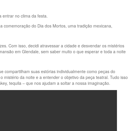
 entrar no clima da festa.
 da comemoração do Dia dos Mortos, uma tradição mexicana,
es. Com isso, decidi atravessar a cidade e desvendar os mistérios
 mansão em Glendale, sem saber muito o que esperar e toda a noite
que compartilham suas estórias individualmente como peças do
 mistério da noite e a entender o objetivo da peça teatral. Tudo isso
ey, tequila – que nos ajudam a soltar a nossa imaginação.