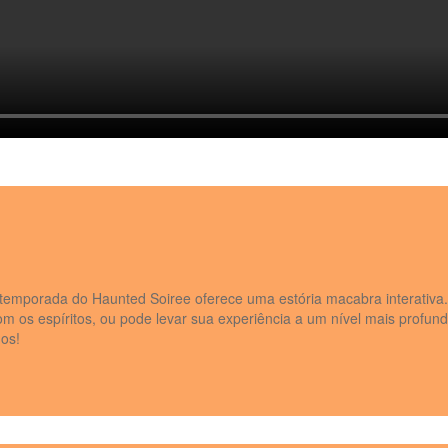
temporada do Haunted Soiree oferece uma estória macabra interativa.
m os espíritos, ou pode levar sua experiência a um nível mais profundo
dos!