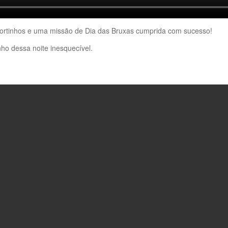
 mortinhos e uma missão de Dia das Bruxas cumprida com sucesso!
ho dessa noite inesquecível.