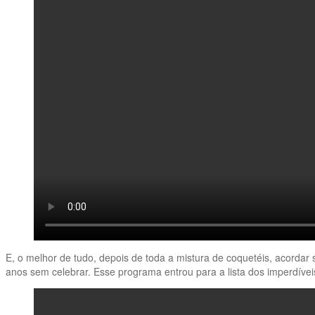
E, o melhor de tudo, depois de toda a mistura de coquetéis, acordar
anos sem celebrar. Esse programa entrou para a lista dos imperdíve