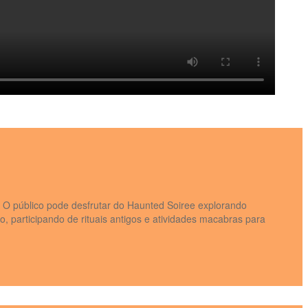
 O público pode desfrutar do Haunted Soiree explorando
, participando de rituais antigos e atividades macabras para