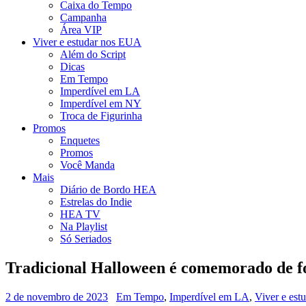
Caixa do Tempo
Campanha
Área VIP
Viver e estudar nos EUA
Além do Script
Dicas
Em Tempo
Imperdível em LA
Imperdível em NY
Troca de Figurinha
Promos
Enquetes
Promos
Você Manda
Mais
Diário de Bordo HEA
Estrelas do Indie
HEA TV
Na Playlist
Só Seriados
Tradicional Halloween é comemorado de fo
2 de novembro de 2023
Em Tempo
,
Imperdível em LA
,
Viver e es