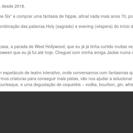
, desde 2018.
 Six” e comprar uma fantasia de hippie, afinal nada mais anos 70, pra
mbinação das palavras Holy (sagrado) e evening (véspera) do início
a, a parada de West Hollywood, que eu já já tinha curtido muitas vez
lloween que eu já fui até hoje. Cheguei com minha amiga Jackie numa
 um espetáculo de teatro interativo, onde conversamos com fantasmas 
os criaturas para conseguir mais pistas, vão nos ajudar a solucionar o
rlesque, e uma degustação de coquetéis – vodka, bourbon, gin, whisk