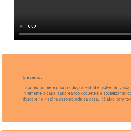
vvvvv
O evento:
Haunted Soiree é uma produção teatral envolvente. Cada 
vvvvv
livremente a casa, saboreando coquetéis e socializando co
descobrir a história assombrada da casa. Há algo para to
vvvvv