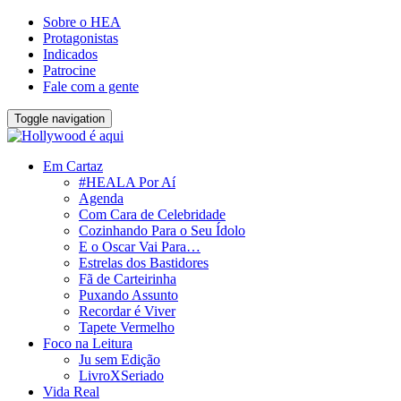
Sobre o HEA
Protagonistas
Indicados
Patrocine
Fale com a gente
Toggle navigation
Em Cartaz
#HEALA Por Aí
Agenda
Com Cara de Celebridade
Cozinhando Para o Seu Ídolo
E o Oscar Vai Para…
Estrelas dos Bastidores
Fã de Carteirinha
Puxando Assunto
Recordar é Viver
Tapete Vermelho
Foco na Leitura
Ju sem Edição
LivroXSeriado
Vida Real