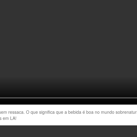
 sem ressaca. O que significa que a bebida é boa no mundo sobrenatur
is em LA!