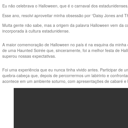
Eu não celebrava o Halloween, que é o carnaval dos estadunidenses
Esse ano, resolvi aproveitar minha obsessão por “Daisy Jones and The
Muita gente não sabe, mas a origem da palavra Halloween vem da co
incorporada à cultura estadunidense.
A maior comemoração de Halloween no país é na esquina da minha cas
de uma Haunted Soirée que, sinceramente, foi a melhor festa de Ha
superou nossas expectativas.
Foi uma experiência que eu nunca tinha vivido antes. Participar de
quebra-cabeça que, depois de percorrermos um labirinto e confrontarm
acontece em um ambiente soturno, com apresentações de cabaré e bu