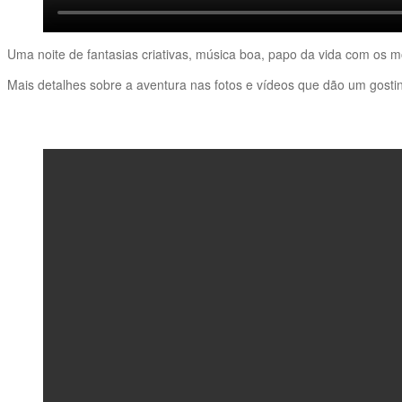
Uma noite de fantasias criativas, música boa, papo da vida com os
Mais detalhes sobre a aventura nas fotos e vídeos que dão um gostin