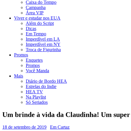
Caixa do Tempo
Campanha
Área VIP
Viver e estudar nos EUA
Além do Script
Dicas
Em Tempo
Imperdível em LA
Imperdível em NY
Troca de Figurinha
Promos
Enquetes
Promos
Você Manda
Mais
Diário de Bordo HEA
Estrelas do Indie
HEA TV
Na Playlist
Só Seriados
Um brinde à vida da Claudinha! Um super f
18 de setembro de 2019
Em Cartaz