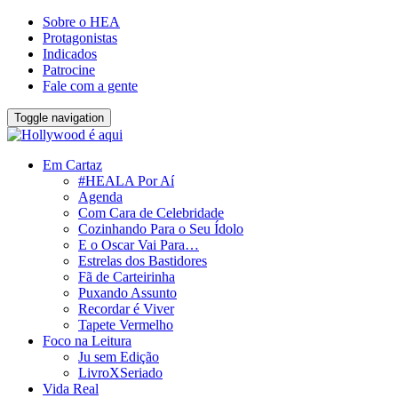
Sobre o HEA
Protagonistas
Indicados
Patrocine
Fale com a gente
Toggle navigation
Em Cartaz
#HEALA Por Aí
Agenda
Com Cara de Celebridade
Cozinhando Para o Seu Ídolo
E o Oscar Vai Para…
Estrelas dos Bastidores
Fã de Carteirinha
Puxando Assunto
Recordar é Viver
Tapete Vermelho
Foco na Leitura
Ju sem Edição
LivroXSeriado
Vida Real