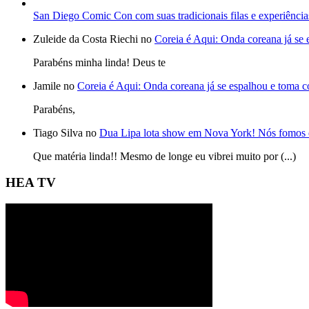
San Diego Comic Con com suas tradicionais filas e experiência
Zuleide da Costa Riechi no
Coreia é Aqui: Onda coreana já se
Parabéns minha linda! Deus te
Jamile no
Coreia é Aqui: Onda coreana já se espalhou e toma 
Parabéns,
Tiago Silva no
Dua Lipa lota show em Nova York! Nós fomos 
Que matéria linda!! Mesmo de longe eu vibrei muito por (...)
HEA TV