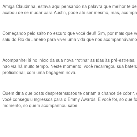
Amiga Claudinha, estava aqui pensando na palavra que melhor te def
acabou de se mudar para Austin, pode até ser mesmo, mas, acompan
Começando pelo salto no escuro que você deu!! Sim, por mais que vo
saiu do Rio de Janeiro para viver uma vida que nós acompanhávamos 
Acompanhei lá no início da sua nova “rotina” as idas às pré-estreia
não via há muito tempo. Neste momento, você recarregou sua bateria
profissional, com uma bagagem nova.
Quem diria que posts despretensiosos te dariam a chance de cobrir, 
você conseguiu ingressos para o Emmy Awards. E você foi, só que foi
momento, só quem acompanhou sabe.