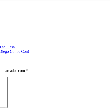
The Flash”
n Diego Comic Con!
ão marcados com
*