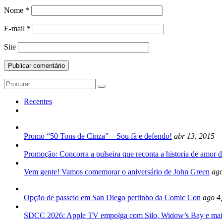
Nome
*
E-mail
*
Site
Search
for:
Recentes
Promo “50 Tons de Cinza” – Sou fã e defendo!
abr 13, 2015
Promoção: Concorra a pulseira que reconta a historia de amor d
Vem gente! Vamos comemorar o aniversário de John Green
ago
Opção de passeio em San Diego pertinho da Comic Con
ago 4
SDCC 2026: Apple TV empolga com Silo, Widow’s Bay e mai