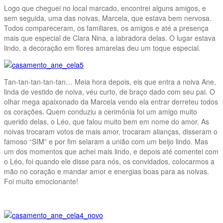
Logo que cheguei no local marcado, encontrei alguns amigos, e
sem seguida, uma das noivas, Marcela, que estava bem nervosa.
Todos compareceram, os familiares, os amigos e até a presença
mais que especial de Clara Nina, a labradora delas. O lugar estava
lindo, a decoração em flores amarelas deu um toque especial.
Tan-tan-tan-tan-tan… Meia hora depois, eis que entra a noiva Ane,
linda de vestido de noiva, véu curto, de braço dado com seu pai. O
olhar mega apaixonado da Marcela vendo ela entrar derreteu todos
os corações. Quem conduziu a cerimônia foi um amigo muito
querido delas, o Léo, que falou muito bem em nome do amor. As
noivas trocaram votos de mais amor, trocaram alianças, disseram o
famoso “SIM” e por fim selaram a união com um beijo lindo. Mas
um dos momentos que achei mais lindo, e depois até comentei com
o Léo, foi quando ele disse para nós, os convidados, colocarmos a
mão no coração e mandar amor e energias boas para as noivas.
Foi muito emocionante!