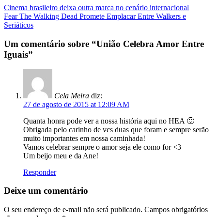
Navegação
Cinema brasileiro deixa outra marca no cenário internacional
Fear The Walking Dead Promete Emplacar Entre Walkers e
da
Seriáticos
Postagem
Um comentário sobre “
União Celebra Amor Entre
Iguais
”
Cela Meira
diz:
27 de agosto de 2015 at 12:09 AM
Quanta honra pode ver a nossa história aqui no HEA 🙂
Obrigada pelo carinho de vcs duas que foram e sempre serão
muito importantes em nossa caminhada!
Vamos celebrar sempre o amor seja ele como for <3
Um beijo meu e da Ane!
Responder
Deixe um comentário
O seu endereço de e-mail não será publicado.
Campos obrigatórios