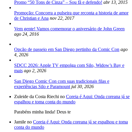
Promo “50 Tons de Cinza” – Sou fã e defendo!
abr 13, 2015
Promoção: Concorra a pulseira que reconta a historia de amor
de Christian e Ana
nov 22, 2017
Vem gente! Vamos comemorar o aniversário de John Green
ago 24, 2016
Opção de passeio em San Diego pertinho da Comic Con
ago
4, 2026
SDCC 2026: Apple TV empolga com Silo, Widow’s Bay e
mais
ago 2, 2026
San Diego Comic Con com suas tradicionais filas e
experiências Silo e Paramount
jul 30, 2026
Zuleide da Costa Riechi no
Coreia é Aqui: Onda coreana já se
espalhou e toma conta do mundo
Parabéns minha linda! Deus te
Jamile no
Coreia é Aqui: Onda coreana já se espalhou e toma
conta do mundo