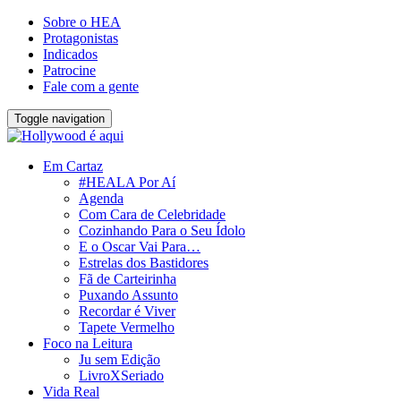
Sobre o HEA
Protagonistas
Indicados
Patrocine
Fale com a gente
Toggle navigation
Em Cartaz
#HEALA Por Aí
Agenda
Com Cara de Celebridade
Cozinhando Para o Seu Ídolo
E o Oscar Vai Para…
Estrelas dos Bastidores
Fã de Carteirinha
Puxando Assunto
Recordar é Viver
Tapete Vermelho
Foco na Leitura
Ju sem Edição
LivroXSeriado
Vida Real