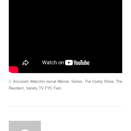
,
,
,
,
Accused
Malcolm-Jamal Warner
Séries
The Cosby Show
The
,
.
Resident
Variety TV FYC Fest