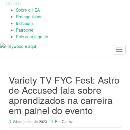
Sobre o HEA
Protagonistas
Indicados
Patrocine
Fale com a gente
T
o
g
g
Variety TV FYC Fest: Astro
l
e
de Accused fala sobre
n
aprendizados na carreira
a
v
em painel do evento
i
g
24 de junho de 2023
Em Cartaz
a