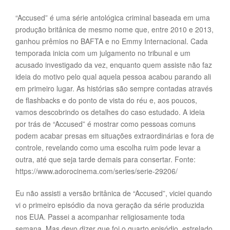
t
i
“Accused” é uma série antológica criminal baseada em uma
o
produção britânica de mesmo nome que, entre 2010 e 2013,
n
ganhou prêmios no BAFTA e no Emmy Internacional. Cada
temporada inicia com um julgamento no tribunal e um
acusado investigado da vez, enquanto quem assiste não faz
ideia do motivo pelo qual aquela pessoa acabou parando ali
em primeiro lugar. As histórias são sempre contadas através
de flashbacks e do ponto de vista do réu e, aos poucos,
vamos descobrindo os detalhes do caso estudado. A ideia
por trás de “Accused” é mostrar como pessoas comuns
podem acabar presas em situações extraordinárias e fora de
controle, revelando como uma escolha ruim pode levar a
outra, até que seja tarde demais para consertar. Fonte:
https://www.adorocinema.com/series/serie-29206/
Eu não assisti a versão britânica de “Accused”, viciei quando
vi o primeiro episódio da nova geração da série produzida
nos EUA. Passei a acompanhar religiosamente toda
semana. Mas devo dizer que foi o quarto episódio, estrelado