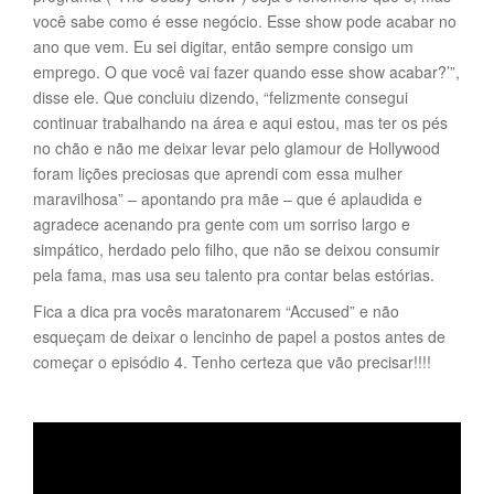
você sabe como é esse negócio. Esse show pode acabar no
ano que vem. Eu sei digitar, então sempre consigo um
emprego. O que você vai fazer quando esse show acabar?’”,
disse ele. Que concluiu dizendo, “felizmente consegui
continuar trabalhando na área e aqui estou, mas ter os pés
no chão e não me deixar levar pelo glamour de Hollywood
foram lições preciosas que aprendi com essa mulher
maravilhosa” – apontando pra mãe – que é aplaudida e
agradece acenando pra gente com um sorriso largo e
simpático, herdado pelo filho, que não se deixou consumir
pela fama, mas usa seu talento pra contar belas estórias.
Fica a dica pra vocês maratonarem “Accused” e não
esqueçam de deixar o lencinho de papel a postos antes de
começar o episódio 4. Tenho certeza que vão precisar!!!!