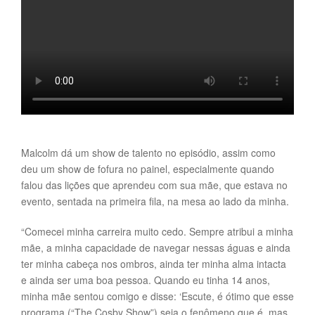
Malcolm dá um show de talento no episódio, assim como
deu um show de fofura no painel, especialmente quando
falou das lições que aprendeu com sua mãe, que estava no
evento, sentada na primeira fila, na mesa ao lado da minha.
“Comecei minha carreira muito cedo. Sempre atribui a minha
mãe, a minha capacidade de navegar nessas águas e ainda
ter minha cabeça nos ombros, ainda ter minha alma intacta
e ainda ser uma boa pessoa. Quando eu tinha 14 anos,
minha mãe sentou comigo e disse: ‘Escute, é ótimo que esse
programa (“The Cosby Show”) seja o fenômeno que é, mas