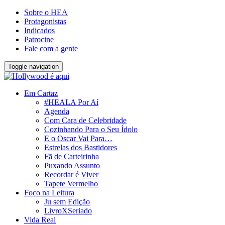
Sobre o HEA
Protagonistas
Indicados
Patrocine
Fale com a gente
Toggle navigation
Em Cartaz
#HEALA Por Aí
Agenda
Com Cara de Celebridade
Cozinhando Para o Seu Ídolo
E o Oscar Vai Para…
Estrelas dos Bastidores
Fã de Carteirinha
Puxando Assunto
Recordar é Viver
Tapete Vermelho
Foco na Leitura
Ju sem Edição
LivroXSeriado
Vida Real