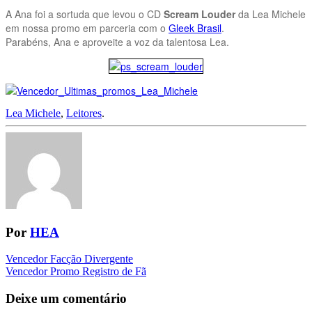
A Ana foi a sortuda que levou o CD
Scream Louder
da Lea Michele
em nossa promo em parceria com o
Gleek Brasil
.
Parabéns, Ana e aproveite a voz da talentosa Lea.
Lea Michele
,
Leitores
.
Por
HEA
Navegação
Vencedor Facção Divergente
Vencedor Promo Registro de Fã
da
Postagem
Deixe um comentário