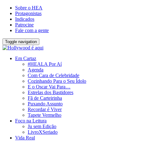
Sobre o HEA
Protagonistas
Indicados
Patrocine
Fale com a gente
Toggle navigation
Em Cartaz
#HEALA Por Aí
Agenda
Com Cara de Celebridade
Cozinhando Para o Seu Ídolo
E o Oscar Vai Para…
Estrelas dos Bastidores
Fã de Carteirinha
Puxando Assunto
Recordar é Viver
Tapete Vermelho
Foco na Leitura
Ju sem Edição
LivroXSeriado
Vida Real