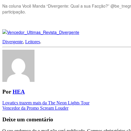
Na coluna Você Manda “Divergente: Qual a sua Facção?” @be_tnegrevi
participação.
Divergente
,
Leitores
.
Por
HEA
Navegação
Lovatics trazem mais da The Neon Lights Tour
Vencedor da Promo Scream Louder
da
Postagem
Deixe um comentário
O seu endereço de e-mail não será publicado.
Campos obrigatórios s