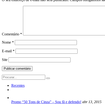
Comentário
*
Nome
*
E-mail
*
Site
Search
for:
Recentes
Promo “50 Tons de Cinza” – Sou fã e defendo!
abr 13, 2015