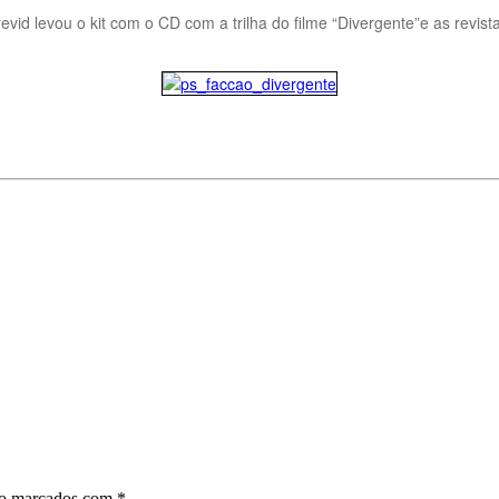
d levou o kit com o CD com a trilha do filme “Divergente”e as revis
ão marcados com
*