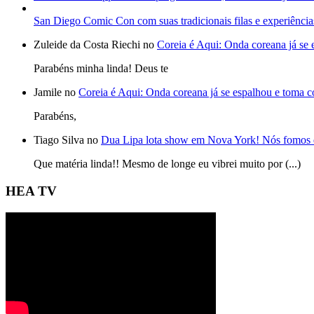
San Diego Comic Con com suas tradicionais filas e experiência
Zuleide da Costa Riechi no
Coreia é Aqui: Onda coreana já se
Parabéns minha linda! Deus te
Jamile no
Coreia é Aqui: Onda coreana já se espalhou e toma 
Parabéns,
Tiago Silva no
Dua Lipa lota show em Nova York! Nós fomos 
Que matéria linda!! Mesmo de longe eu vibrei muito por (...)
HEA TV