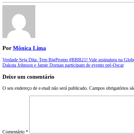
Por
Mônica Lima
Navegação
Verdade Seja Dita: Tem BigPromo #BBB21! Vale assinatura na Glob
Dakota Johnson e Jamie Dornan participam de evento pré-Oscar
da
Postagem
Deixe um comentário
O seu endereço de e-mail não será publicado.
Campos obrigatórios s
Comentário
*