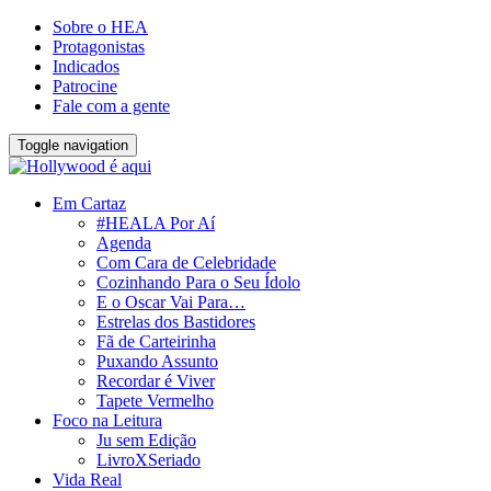
Sobre o HEA
Protagonistas
Indicados
Patrocine
Fale com a gente
Toggle navigation
Em Cartaz
#HEALA Por Aí
Agenda
Com Cara de Celebridade
Cozinhando Para o Seu Ídolo
E o Oscar Vai Para…
Estrelas dos Bastidores
Fã de Carteirinha
Puxando Assunto
Recordar é Viver
Tapete Vermelho
Foco na Leitura
Ju sem Edição
LivroXSeriado
Vida Real