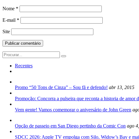
Nome
*
E-mail
*
Site
Search
for:
Recentes
Promo “50 Tons de Cinza” – Sou fã e defendo!
abr 13, 2015
Promoção: Concorra a pulseira que reconta a historia de amor d
Vem gente! Vamos comemorar o aniversário de John Green
ago
Opção de passeio em San Diego pertinho da Comic Con
ago 4
SDCC 2026: Apple TV empolga com Silo, Widow’s Bay e mai