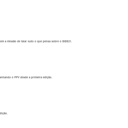
tem a missão de falar tudo o que pensa sobre o BBB21.
panhando o PPV desde a primeira edição.
dição.