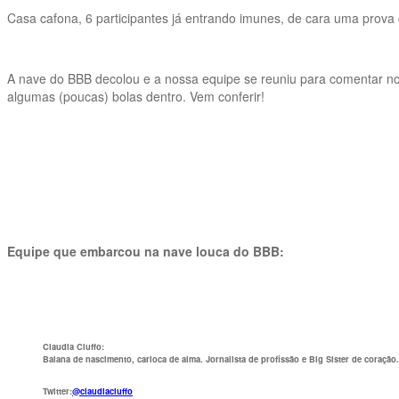
Casa cafona, 6 participantes já entrando imunes, de cara uma prova
A nave do BBB decolou e a nossa equipe se reuniu para comentar n
algumas (poucas) bolas dentro. Vem conferir!
Equipe que embarcou na nave louca do BBB:
Claudia Ciuffo
:
Baiana de nascimento, carioca de alma. Jornalista de profissão e Big Sister de coraçã
Twitter:
@claudiaciuffo