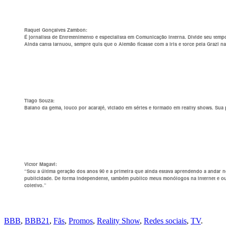
Raquel Gonçalves Zambon:
É jornalista de Entretenimento e especialista em Comunicação Interna. Divide seu tempo l
Ainda canta Iarnuou, sempre quis que o Alemão ficasse com a Iris e torce pela Grazi na
Tiago Souza
:
Baiano da gema, louco por acarajé, viciado em séries e formado em reality shows. Sua p
Victor Magavi
:
“Sou a última geração dos anos 90 e a primeira que ainda estava aprendendo a andar no
publicidade. De forma independente, também publico meus monólogos na internet e outr
coletivo.”
BBB
,
BBB21
,
Fãs
,
Promos
,
Reality Show
,
Redes sociais
,
TV
.