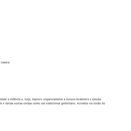
 haters.
de a infância e, hoje, exploro organicamente a cultura brasileira e estudo
em e várias outras coisas como um tradicional geminiano. Acredito na união do