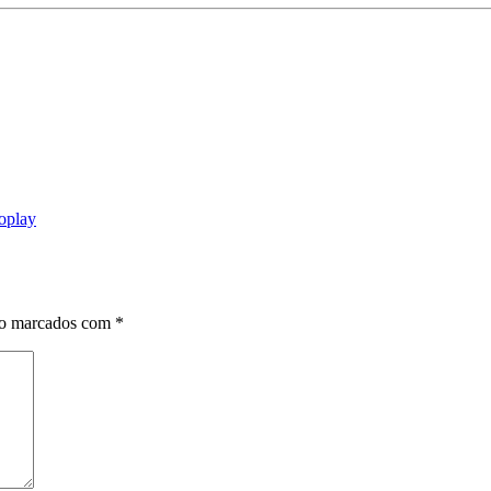
oplay
ão marcados com
*