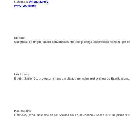
Instagram:
@claudiaciuffo
@hea_souvenirs
Clotilde
:
Sem papas na língua, nossa convidada misteriosa já chega emparedada nesta edição e 
Leo Amato
:
É publicitário, DJ, professor e mais um viciado no maior reality show do Brasil, acom
Mônica Lima:
É carioca, jornalista e mãe de pet. Viciada em TV, se encantou com o BBB na primeira e