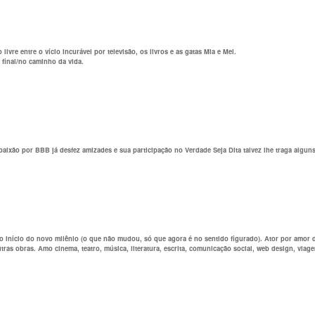
ivre entre o vício incurável por televisão, os livros e as gatas Mia e Mel.
 final/no caminho da vida.
aixão por BBB já desfez amizades e sua participação no Verdade Seja Dita talvez lhe traga alguns
 início do novo milênio (o que não mudou, só que agora é no sentido figurado). Ator por amor des
as obras. Amo cinema, teatro, música, literatura, escrita, comunicação social, web design, viag