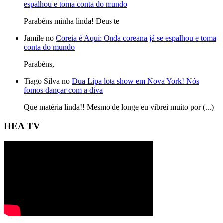
espalhou e toma conta do mundo
Parabéns minha linda! Deus te
Jamile no
Coreia é Aqui: Onda coreana já se espalhou e toma
conta do mundo
Parabéns,
Tiago Silva no
Dua Lipa lota show em Nova York! Nós
fomos dançar com a diva
Que matéria linda!! Mesmo de longe eu vibrei muito por (...)
HEA TV