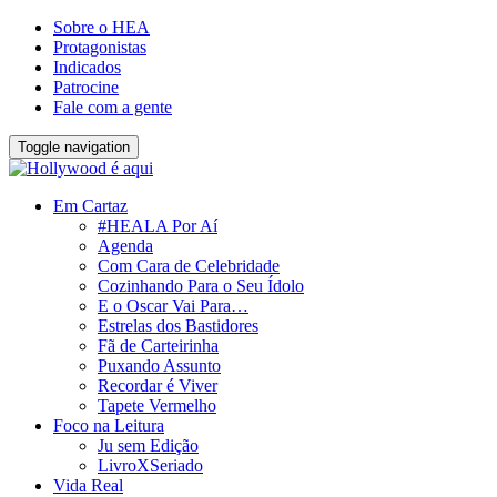
Sobre o HEA
Protagonistas
Indicados
Patrocine
Fale com a gente
Toggle navigation
Em Cartaz
#HEALA Por Aí
Agenda
Com Cara de Celebridade
Cozinhando Para o Seu Ídolo
E o Oscar Vai Para…
Estrelas dos Bastidores
Fã de Carteirinha
Puxando Assunto
Recordar é Viver
Tapete Vermelho
Foco na Leitura
Ju sem Edição
LivroXSeriado
Vida Real