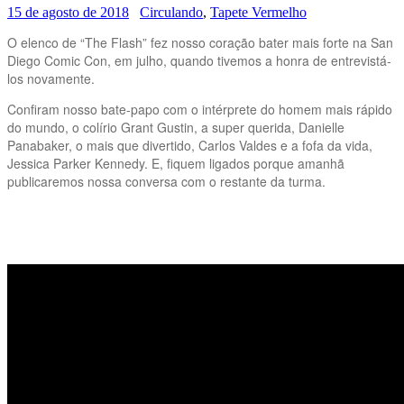
15 de agosto de 2018
Circulando
,
Tapete Vermelho
O elenco de “The Flash” fez nosso coração bater mais forte na San
Diego Comic Con, em julho, quando tivemos a honra de entrevistá-
los novamente.
Confiram nosso bate-papo com o intérprete do homem mais rápido
do mundo, o colírio Grant Gustin, a super querida, Danielle
Panabaker, o mais que divertido, Carlos Valdes e a fofa da vida,
Jessica Parker Kennedy. E, fiquem ligados porque amanhã
publicaremos nossa conversa com o restante da turma.