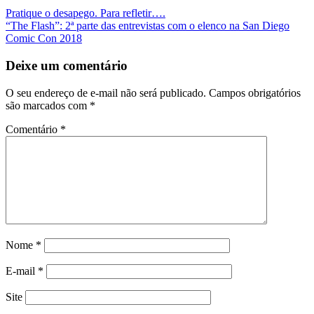
Navegação
Pratique o desapego. Para refletir….
“The Flash”: 2ª parte das entrevistas com o elenco na San Diego
da
Comic Con 2018
Postagem
Deixe um comentário
O seu endereço de e-mail não será publicado.
Campos obrigatórios
são marcados com
*
Comentário
*
Nome
*
E-mail
*
Site