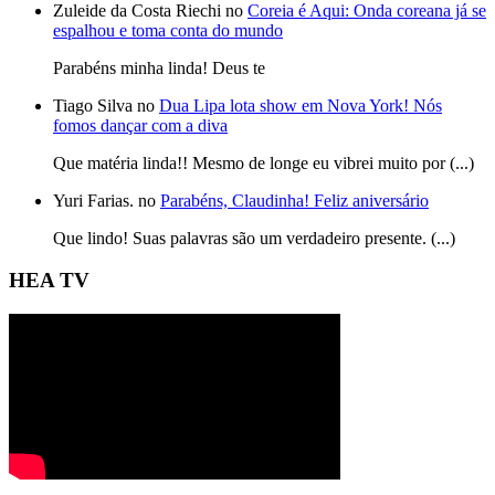
Zuleide da Costa Riechi no
Coreia é Aqui: Onda coreana já se
espalhou e toma conta do mundo
Parabéns minha linda! Deus te
Tiago Silva no
Dua Lipa lota show em Nova York! Nós
fomos dançar com a diva
Que matéria linda!! Mesmo de longe eu vibrei muito por (...)
Yuri Farias. no
Parabéns, Claudinha! Feliz aniversário
Que lindo! Suas palavras são um verdadeiro presente. (...)
HEA TV