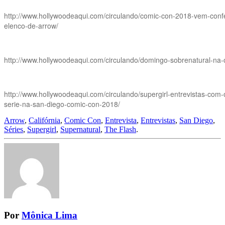
http://www.hollywoodeaqui.com/circulando/comic-con-2018-vem-conf
elenco-de-arrow/
http://www.hollywoodeaqui.com/circulando/domingo-sobrenatural-na
http://www.hollywoodeaqui.com/circulando/supergirl-entrevistas-com
serie-na-san-diego-comic-con-2018/
Arrow
,
Califórnia
,
Comic Con
,
Entrevista
,
Entrevistas
,
San Diego
,
Séries
,
Supergirl
,
Supernatural
,
The Flash
.
Por
Mônica Lima